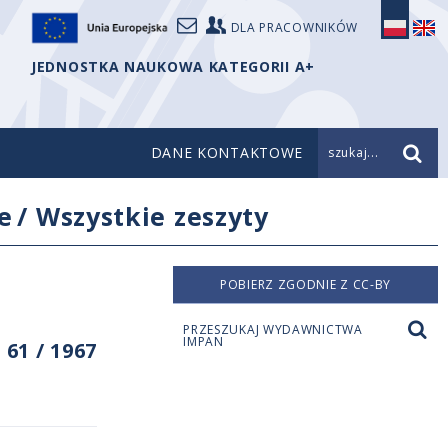
DLA PRACOWNIKÓW
JEDNOSTKA NAUKOWA KATEGORII A+
DANE KONTAKTOWE
szukaj...
e
/
Wszystkie zeszyty
POBIERZ ZGODNIE Z CC-BY
PRZESZUKAJ WYDAWNICTWA
IMPAN
61 / 1967