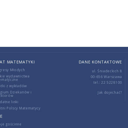
IAT MATEMATYKI
DANE KONTAKTOWE
gresy Młodych
ul. Śniadeckich 8
kie wydawnictwa
00-656 Warszawa
ematyczne
tel.: 22 5228100
tki z wykładów
gium Dziekanów i
Jak dojechać?
ektorów
datne linki
tni Polscy Matematycy
E
je gościnne