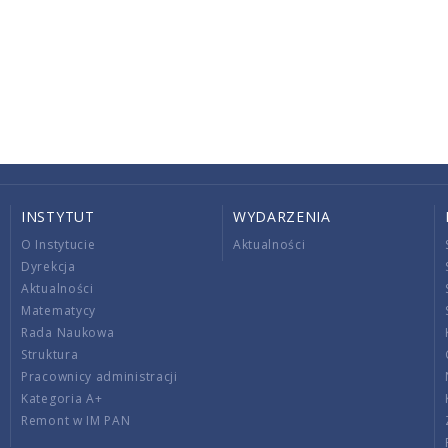
INSTYTUT
WYDARZENIA
O Instytucie
Aktualności
Dyrekcja
Aktualności
Matematycy
Rada Naukowa
Struktura
Pracownicy administracji
Kategoria A+
Remont w IM PAN