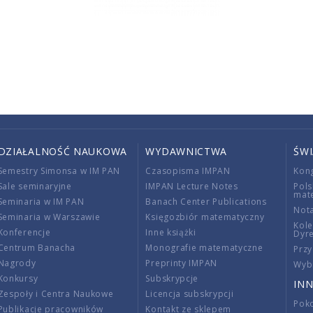
DZIAŁALNOŚĆ NAUKOWA
WYDAWNICTWA
ŚW
Semestry Simonsa w IM PAN
Czasopisma IMPAN
Kon
Sale seminaryjne
IMPAN Lecture Notes
Pols
mat
Seminaria w IM PAN
Banach Center Publications
Nota
Seminaria w Warszawie
Księgozbiór matematyczny
Kole
Konferencje
Inne książki
Dyr
Centrum Banacha
Monografie matematyczne
Przy
Nagrody
Preprinty IMPAN
Wybi
Konkursy
Subskrypcje
INN
Zespoły i Centra Naukowe
Licencja subskrypcji
Poko
Publikacje pracowników
Kontakt ze sklepem