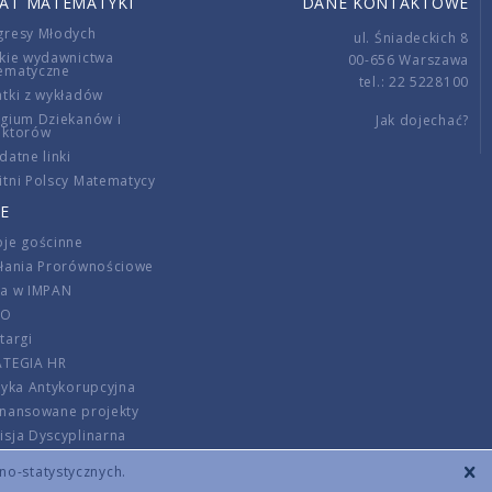
IAT MATEMATYKI
DANE KONTAKTOWE
gresy Młodych
ul. Śniadeckich 8
kie wydawnictwa
00-656 Warszawa
ematyczne
tel.: 22 5228100
tki z wykładów
gium Dziekanów i
Jak dojechać?
ektorów
datne linki
tni Polscy Matematycy
E
je gościnne
ałania Prorównościowe
ca w IMPAN
DO
targi
ATEGIA HR
tyka Antykorupcyjna
inansowane projekty
sja Dyscyplinarna
rmator
zno-statystycznych.
szenie opłat