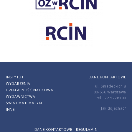
INSTYTUT
DANE KONTAKTOWE
WYDARZENIA
ul. Śniadeckich 8
DZIAŁALNOŚĆ NAUKOWA
00-656 Warszawa
WYDAWNICTWA
tel.: 22 5228100
ŚWIAT MATEMATYKI
Jak dojechać?
INNE
DANE KONTAKTOWE
REGULAMIN