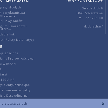
IAT MATEMATYKI
DANE KONTAKTOWE
gresy Młodych
ul. Śniadeckich 8
kie wydawnictwa
00-656 Warszawa
ematyczne
tel.: 22 5228100
tki z wykładów
gium Dziekanów i
Jak dojechać?
ektorów
datne linki
tni Polscy Matematycy
E
je gościnne
ałania Prorównościowe
ca w IMPAN
DO
targi
ATEGIA HR
tyka Antykorupcyjna
inansowane projekty
sja Dyscyplinarna
rmator
zno-statystycznych.
szenie opłat