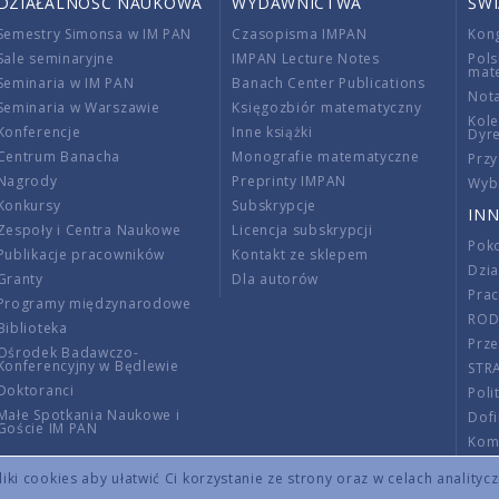
DZIAŁALNOŚĆ NAUKOWA
WYDAWNICTWA
ŚW
Semestry Simonsa w IM PAN
Czasopisma IMPAN
Kon
Sale seminaryjne
IMPAN Lecture Notes
Pols
mat
Seminaria w IM PAN
Banach Center Publications
Nota
Seminaria w Warszawie
Księgozbiór matematyczny
Kole
Konferencje
Inne książki
Dyr
Centrum Banacha
Monografie matematyczne
Przy
Nagrody
Preprinty IMPAN
Wybi
Konkursy
Subskrypcje
INN
Zespoły i Centra Naukowe
Licencja subskrypcji
Poko
Publikacje pracowników
Kontakt ze sklepem
Dzi
Granty
Dla autorów
Pra
Programy międzynarodowe
RO
Biblioteka
Prze
Ośrodek Badawczo-
Konferencyjny w Będlewie
STR
Doktoranci
Poli
Małe Spotkania Naukowe i
Dof
Goście IM PAN
Komi
Info
ki cookies aby ułatwić Ci korzystanie ze strony oraz w celach analityc
Wno