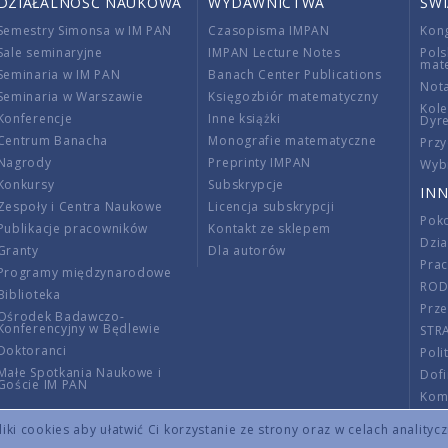
DZIAŁALNOŚĆ NAUKOWA
WYDAWNICTWA
ŚW
Semestry Simonsa w IM PAN
Czasopisma IMPAN
Kon
Sale seminaryjne
IMPAN Lecture Notes
Pols
mat
Seminaria w IM PAN
Banach Center Publications
Nota
Seminaria w Warszawie
Księgozbiór matematyczny
Kole
Konferencje
Inne książki
Dyr
Centrum Banacha
Monografie matematyczne
Przy
Nagrody
Preprinty IMPAN
Wybi
Konkursy
Subskrypcje
INN
Zespoły i Centra Naukowe
Licencja subskrypcji
Poko
Publikacje pracowników
Kontakt ze sklepem
Dzi
Granty
Dla autorów
Pra
Programy międzynarodowe
RO
Biblioteka
Prze
Ośrodek Badawczo-
Konferencyjny w Będlewie
STR
Doktoranci
Poli
Małe Spotkania Naukowe i
Dof
Goście IM PAN
Komi
Info
ki cookies aby ułatwić Ci korzystanie ze strony oraz w celach analityc
Wno