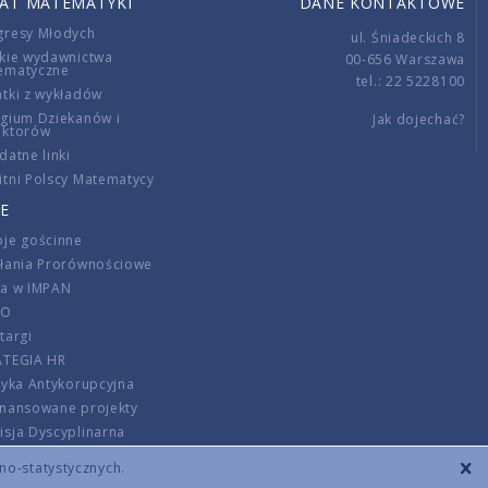
IAT MATEMATYKI
DANE KONTAKTOWE
gresy Młodych
ul. Śniadeckich 8
kie wydawnictwa
00-656 Warszawa
ematyczne
tel.: 22 5228100
tki z wykładów
gium Dziekanów i
Jak dojechać?
ektorów
datne linki
tni Polscy Matematycy
E
je gościnne
ałania Prorównościowe
ca w IMPAN
DO
targi
ATEGIA HR
tyka Antykorupcyjna
inansowane projekty
sja Dyscyplinarna
rmator
zno-statystycznych.
szenie opłat