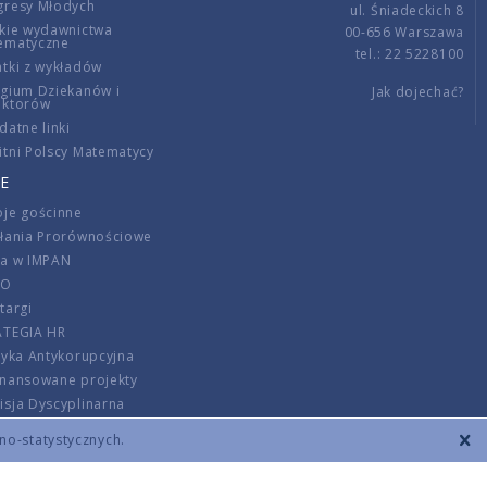
gresy Młodych
ul. Śniadeckich 8
kie wydawnictwa
00-656 Warszawa
ematyczne
tel.: 22 5228100
tki z wykładów
gium Dziekanów i
Jak dojechać?
ektorów
datne linki
tni Polscy Matematycy
E
je gościnne
ałania Prorównościowe
ca w IMPAN
DO
targi
ATEGIA HR
tyka Antykorupcyjna
inansowane projekty
sja Dyscyplinarna
rmator
zno-statystycznych.
szenie opłat