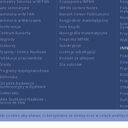
Semestry Simonsa w IM PAN
Czasopisma IMPAN
Kon
Sale seminaryjne
IMPAN Lecture Notes
Pols
mat
Seminaria w IM PAN
Banach Center Publications
Nota
Seminaria w Warszawie
Księgozbiór matematyczny
Kole
Konferencje
Inne książki
Dyr
Centrum Banacha
Monografie matematyczne
Przy
Nagrody
Preprinty IMPAN
Wybi
Konkursy
Subskrypcje
INN
Zespoły i Centra Naukowe
Licencja subskrypcji
Poko
Publikacje pracowników
Kontakt ze sklepem
Dzi
Granty
Dla autorów
Pra
Programy międzynarodowe
RO
Biblioteka
Prze
Ośrodek Badawczo-
Konferencyjny w Będlewie
STR
Doktoranci
Poli
Małe Spotkania Naukowe i
Dof
Goście IM PAN
Komi
Info
ki cookies aby ułatwić Ci korzystanie ze strony oraz w celach analityc
Wno