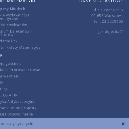
IAT MATEMATYKI
DANE KONTAKTOWE
gresy Młodych
ul. Śniadeckich 8
kie wydawnictwa
00-656 Warszawa
ematyczne
tel.: 22 5228100
tki z wykładów
gium Dziekanów i
Jak dojechać?
ektorów
datne linki
tni Polscy Matematycy
E
je gościnne
ałania Prorównościowe
ca w IMPAN
DO
targi
ATEGIA HR
tyka Antykorupcyjna
inansowane projekty
sja Dyscyplinarna
rmator
zno-statystycznych.
szenie opłat