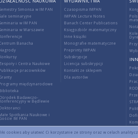
DZIAŁALNOŚĆ NAUKOWA
WYDAWNICTWA
ŚW
Semestry Simonsa w IM PAN
Czasopisma IMPAN
Kon
Sale seminaryjne
IMPAN Lecture Notes
Pols
mat
Seminaria w IM PAN
Banach Center Publications
Nota
Seminaria w Warszawie
Księgozbiór matematyczny
Kole
Konferencje
Inne książki
Dyr
Centrum Banacha
Monografie matematyczne
Przy
Nagrody
Preprinty IMPAN
Wybi
Konkursy
Subskrypcje
INN
Zespoły i Centra Naukowe
Licencja subskrypcji
Poko
Publikacje pracowników
Kontakt ze sklepem
Dzi
Granty
Dla autorów
Pra
Programy międzynarodowe
RO
Biblioteka
Prze
Ośrodek Badawczo-
Konferencyjny w Będlewie
STR
Doktoranci
Poli
Małe Spotkania Naukowe i
Dof
Goście IM PAN
Komi
Info
ki cookies aby ułatwić Ci korzystanie ze strony oraz w celach analityc
Wno