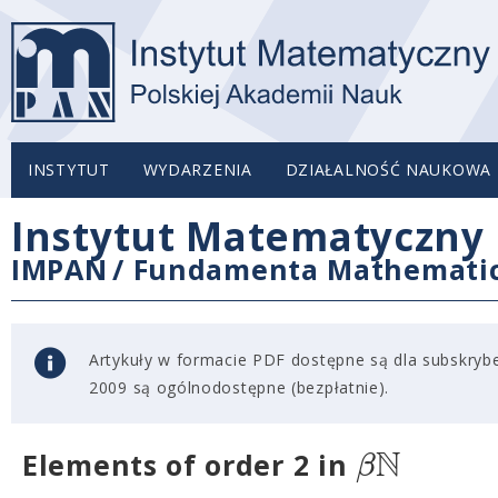
INSTYTUT
WYDARZENIA
DZIAŁALNOŚĆ NAUKOWA
Instytut Matematyczny 
IMPAN
/
Fundamenta Mathemati
Artykuły w formacie PDF dostępne są dla subskryben
2009 są ogólnodostępne (bezpłatnie).
N
β
Elements of order 2 in