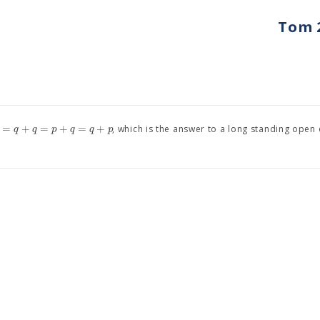
Tom 2
=
+
=
+
=
+
q
q
p
q
q
p
, which is the answer to a long standing open 