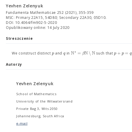
Yevhen Zelenyuk
Fundamenta Mathematicae 252 (2021), 355-359
MSC: Primary 22A15, 54D80; Secondary 22A30, 05D10.
DOI: 10.4064/fm902-5-2020
Opublikowany online: 14 July 2020
Streszczenie
N
N
N
∗
=
∖
+
=
p
q
β
p
p
q
We construct distinct
and
in
such that
Autorzy
Yevhen Zelenyuk
School of Mathematics
University of the Witwatersrand
Private Bag 3, Wits 2050
Johannesburg, South Africa
e-mail