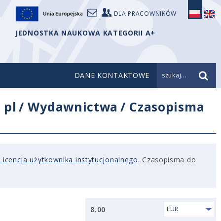
DLA PRACOWNIKÓW
JEDNOSTKA NAUKOWA KATEGORII A+
DANE KONTAKTOWE
szukaj...
/
pl
/
Wydawnictwa
/
Czasopisma
Licencja użytkownika instytucjonalnego
. Czasopisma do
8.00
EUR