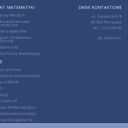
IAT MATEMATYKI
DANE KONTAKTOWE
gresy Młodych
ul. Śniadeckich 8
kie wydawnictwa
00-656 Warszawa
ematyczne
tel.: 22 5228100
tki z wykładów
gium Dziekanów i
Jak dojechać?
ektorów
datne linki
tni Polscy Matematycy
E
je gościnne
ałania Prorównościowe
ca w IMPAN
DO
targi
ATEGIA HR
tyka Antykorupcyjna
inansowane projekty
sja Dyscyplinarna
rmator