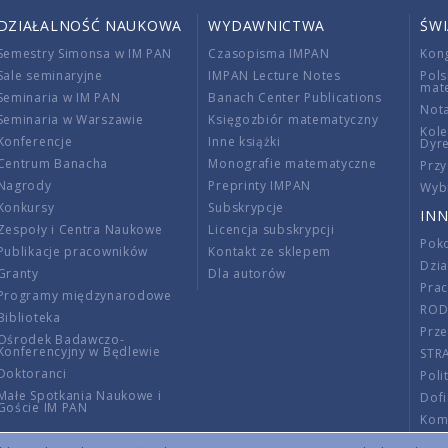
DZIAŁALNOŚĆ NAUKOWA
WYDAWNICTWA
ŚW
Semestry Simonsa w IM PAN
Czasopisma IMPAN
Kon
Sale seminaryjne
IMPAN Lecture Notes
Pols
mat
Seminaria w IM PAN
Banach Center Publications
Nota
Seminaria w Warszawie
Księgozbiór matematyczny
Kole
Konferencje
Inne książki
Dyr
Centrum Banacha
Monografie matematyczne
Przy
Nagrody
Preprinty IMPAN
Wybi
Konkursy
Subskrypcje
INN
Zespoły i Centra Naukowe
Licencja subskrypcji
Poko
Publikacje pracowników
Kontakt ze sklepem
Dzi
Granty
Dla autorów
Pra
Programy międzynarodowe
RO
Biblioteka
Prze
Ośrodek Badawczo-
Konferencyjny w Będlewie
STR
Doktoranci
Poli
Małe Spotkania Naukowe i
Dof
Goście IM PAN
Komi
Info