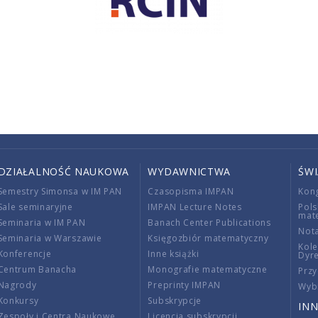
DZIAŁALNOŚĆ NAUKOWA
WYDAWNICTWA
ŚW
Semestry Simonsa w IM PAN
Czasopisma IMPAN
Kon
Sale seminaryjne
IMPAN Lecture Notes
Pols
mat
Seminaria w IM PAN
Banach Center Publications
Nota
Seminaria w Warszawie
Księgozbiór matematyczny
Kole
Konferencje
Inne książki
Dyr
Centrum Banacha
Monografie matematyczne
Przy
Nagrody
Preprinty IMPAN
Wybi
Konkursy
Subskrypcje
INN
Zespoły i Centra Naukowe
Licencja subskrypcji