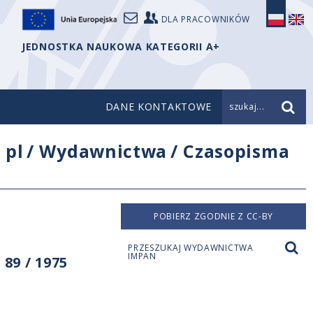
DLA PRACOWNIKÓW
JEDNOSTKA NAUKOWA KATEGORII A+
DANE KONTAKTOWE
szukaj...
/
pl
/
Wydawnictwa
/
Czasopisma
POBIERZ ZGODNIE Z CC-BY
PRZESZUKAJ WYDAWNICTWA
IMPAN
89 / 1975