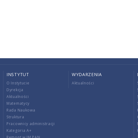
INSTYTUT
WYDARZENIA
O Instytucie
Aktualności
Dyrekcja
Aktualności
Matematycy
Rada Naukowa
Struktura
Pracownicy administracji
Kategoria A+
Remont w IM PAN