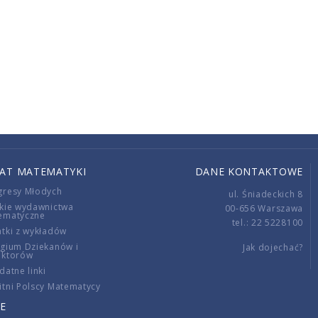
IAT MATEMATYKI
DANE KONTAKTOWE
gresy Młodych
ul. Śniadeckich 8
kie wydawnictwa
00-656 Warszawa
ematyczne
tel.: 22 5228100
tki z wykładów
gium Dziekanów i
Jak dojechać?
ektorów
datne linki
tni Polscy Matematycy
E