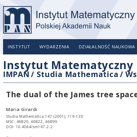
INSTYTUT
WYDARZENIA
DZIAŁALNOŚĆ NAUKOWA
Instytut Matematyczny 
IMPAN
/
Studia Mathematica
/
Ws
The dual of the James tree spac
Maria Girardi
Studia Mathematica 147 (2001), 119-130
MSC: 46B20, 46B22, 46B99.
DOI: 10.4064/sm147-2-2