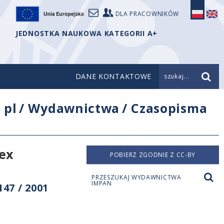
DLA PRACOWNIKÓW
JEDNOSTKA NAUKOWA KATEGORII A+
DANE KONTAKTOWE
szukaj...
/
pl
/
Wydawnictwa
/
Czasopisma
ex
POBIERZ ZGODNIE Z CC-BY
PRZESZUKAJ WYDAWNICTWA
IMPAN
47 / 2001