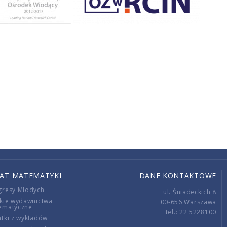
IAT MATEMATYKI
DANE KONTAKTOWE
gresy Młodych
ul. Śniadeckich 8
kie wydawnictwa
00-656 Warszawa
ematyczne
tel.: 22 5228100
tki z wykładów