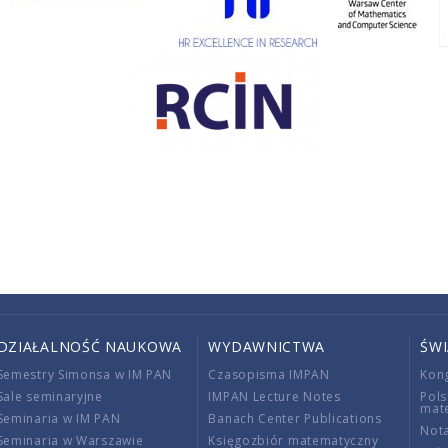
DZIAŁALNOŚĆ NAUKOWA
WYDAWNICTWA
ŚW
Semestry Simonsa w IM PAN
Czasopisma IMPAN
Kon
Sale seminaryjne
IMPAN Lecture Notes
Pols
mat
Seminaria w IM PAN
Banach Center Publications
Nota
Seminaria w Warszawie
Księgozbiór matematyczny