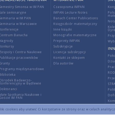
Semestry Simonsa w IM PAN
Czasopisma IMPAN
Kon
Sale seminaryjne
IMPAN Lecture Notes
Pols
mat
Seminaria w IM PAN
Banach Center Publications
Nota
Seminaria w Warszawie
Księgozbiór matematyczny
Kole
Konferencje
Inne książki
Dyr
Centrum Banacha
Monografie matematyczne
Przy
Nagrody
Preprinty IMPAN
Wybi
Konkursy
Subskrypcje
INN
Zespoły i Centra Naukowe
Licencja subskrypcji
Poko
Publikacje pracowników
Kontakt ze sklepem
Dzi
Granty
Dla autorów
Pra
Programy międzynarodowe
RO
Biblioteka
Prze
Ośrodek Badawczo-
Konferencyjny w Będlewie
STR
Doktoranci
Poli
Małe Spotkania Naukowe i
Dof
Goście IM PAN
Komi
Info
ki cookies aby ułatwić Ci korzystanie ze strony oraz w celach analityc
Wno