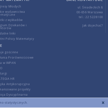
gresy Młodych
ul. Śniadeckich 8
kie wydawnictwa
00-656 Warszawa
ematyczne
tel.: 22 5228100
tki z wykładów
gium Dziekanów i
Jak dojechać?
ektorów
datne linki
tni Polscy Matematycy
E
je gościnne
ałania Prorównościowe
ca w IMPAN
DO
targi
ATEGIA HR
tyka Antykorupcyjna
inansowane projekty
sja Dyscyplinarna
rmator
zno-statystycznych.
szenie opłat