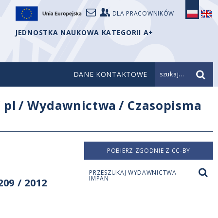
DLA PRACOWNIKÓW
JEDNOSTKA NAUKOWA KATEGORII A+
DANE KONTAKTOWE
szukaj...
/
pl
/
Wydawnictwa
/
Czasopisma
POBIERZ ZGODNIE Z CC-BY
PRZESZUKAJ WYDAWNICTWA
IMPAN
09 / 2012