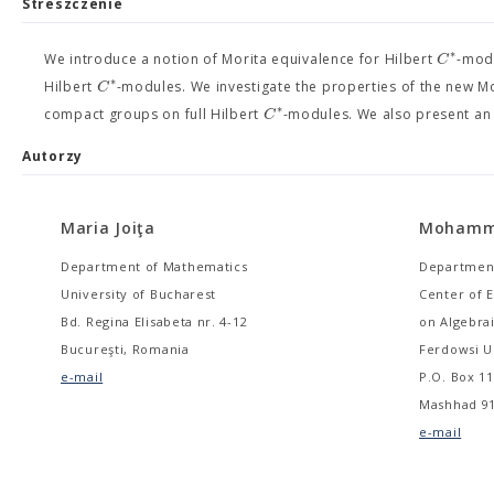
Streszczenie
∗
C
We introduce a notion of Morita equivalence for Hilbert
-modu
∗
C
Hilbert
-modules. We investigate the properties of the new Mo
∗
C
compact groups on full Hilbert
-modules. We also present an 
Autorzy
Maria Joiţa
Mohamma
Department of Mathematics
Department
University of Bucharest
Center of E
Bd. Regina Elisabeta nr. 4-12
on Algebrai
Bucureşti, Romania
Ferdowsi U
e-mail
P.O. Box 1
Mashhad 91
e-mail