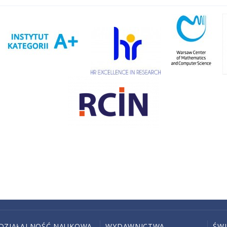
DZIAŁALNOŚĆ NAUKOWA
WYDAWNICTWA
ŚW