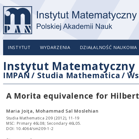
INSTYTUT
WYDARZENIA
DZIAŁALNOŚĆ NAUKOWA
Instytut Matematyczny 
IMPAN
/
Studia Mathematica
/
Ws
A Morita equivalence for Hilber
Maria Joiţa, Mohammad Sal Moslehian
Studia Mathematica 209 (2012), 11-19
MSC: Primary 46L08; Secondary 46L05.
DOI: 10.4064/sm209-1-2