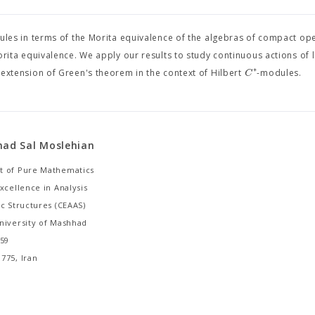
les in terms of the Morita equivalence of the algebras of compact op
rita equivalence. We apply our results to study continuous actions of l
∗
C
extension of Green's theorem in the context of Hilbert
-modules.
d Sal Moslehian
 of Pure Mathematics
xcellence in Analysis
c Structures (CEAAS)
niversity of Mashhad
159
775, Iran