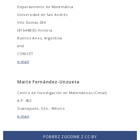
Departamento de Matemática
Universidad de San Andrés
Vito Dumas 284
(B1644BID) Victoria
Buenos Aires, Argentina
and
CONICET
e-mail
Maite Fernández-Unzueta
Centro de Investigación en Matemáticas (Cimat)
A.P. 402
Guanajuato, Gto., México
e-mail
POBIERZ ZGODNIE Z CC-BY