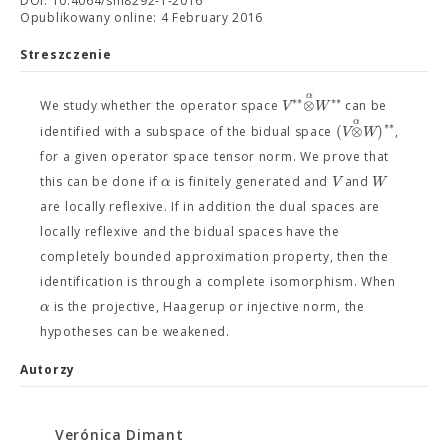
DOI: 10.4064/sm8292-1-2016
Opublikowany online: 4 February 2016
Streszczenie
α
∗
∗
∗
∗
⊗
V
W
We study whether the operator space
can be
α
∗
∗
(
⊗
)
V
W
identified with a subspace of the bidual space
,
for a given operator space tensor norm. We prove that
α
V
W
this can be done if
is finitely generated and
and
are locally reflexive. If in addition the dual spaces are
locally reflexive and the bidual spaces have the
completely bounded approximation property, then the
identification is through a complete isomorphism. When
α
is the projective, Haagerup or injective norm, the
hypotheses can be weakened.
Autorzy
Verónica Dimant