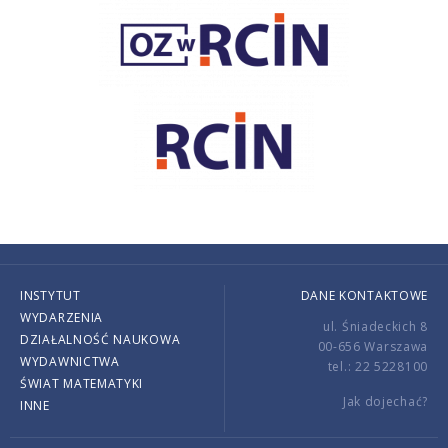
INSTYTUT
DANE KONTAKTOWE
WYDARZENIA
ul. Śniadeckich 8
DZIAŁALNOŚĆ NAUKOWA
00-656 Warszawa
WYDAWNICTWA
tel.: 22 5228100
ŚWIAT MATEMATYKI
Jak dojechać?
INNE