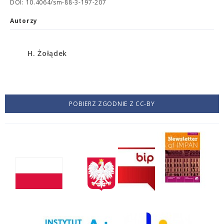
DOI: 10.4064/sm-88-3-197-207
Autorzy
H. Żołądek
POBIERZ ZGODNIE Z CC-BY