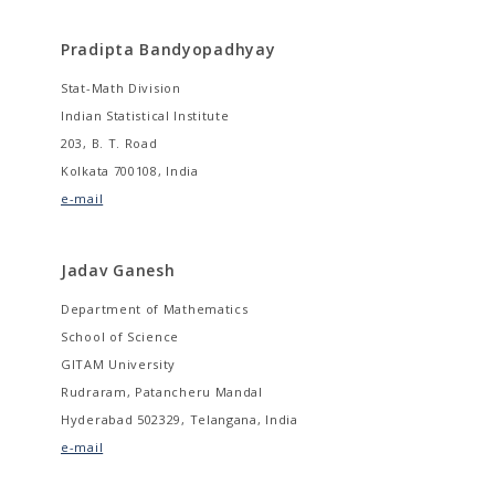
Pradipta Bandyopadhyay
Stat-Math Division
Indian Statistical Institute
203, B. T. Road
Kolkata 700108, India
e-mail
Jadav Ganesh
Department of Mathematics
School of Science
GITAM University
Rudraram, Patancheru Mandal
Hyderabad 502329, Telangana, India
e-mail