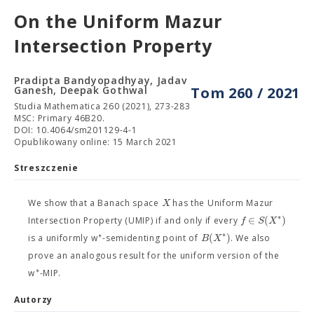
On the Uniform Mazur
Intersection Property
Pradipta Bandyopadhyay, Jadav
Ganesh, Deepak Gothwal
Tom 260 / 2021
Studia Mathematica 260 (2021), 273-283
MSC: Primary 46B20.
DOI: 10.4064/sm201129-4-1
Opublikowany online: 15 March 2021
Streszczenie
X
We show that a Banach space
has the Uniform Mazur
∗
∈
(
)
f
S
X
Intersection Property (UMIP) if and only if every
∗
∗
(
)
B
X
is a uniformly w
-semidenting point of
. We also
prove an analogous result for the uniform version of the
∗
w
-MIP.
Autorzy