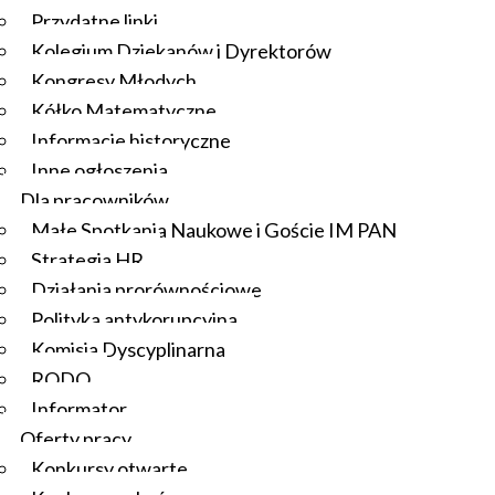
Przydatne linki
Kolegium Dziekanów i Dyrektorów
Kongresy Młodych
Kółko Matematyczne
Informacje historyczne
Inne ogłoszenia
Dla pracowników
Małe Spotkania Naukowe i Goście IM PAN
Strategia HR
Działania prorównościowe
Polityka antykorupcyjna
Komisja Dyscyplinarna
RODO
Informator
Oferty pracy
Konkursy otwarte