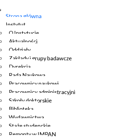
Strona główna
Instytut
O Instytucie
Aktualności
Oddziały
Zakłady i grupy badawcze
Dyrekcja
Rada Naukowa
Pracownicy naukowi
Pracownicy administracyjni
Szkoły doktorskie
Biblioteka
Wydawnictwa
Staże studenckie
Remonty w IMPAN