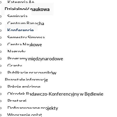
Kategoria A+
Działalność naukowa
Seminaria
Centrum Banacha
Konferencje
Semestry Simonsa
Centra Naukowe
Nagrody
Programy międzynarodowe
Granty
Publikacje pracowników
Pozostałe informacje
Pokoje gościnne
Ośrodek Badawczo-Konferencyjny w Będlewie
Przetargi
Dofinansowane projekty
Wnoszenie opłat