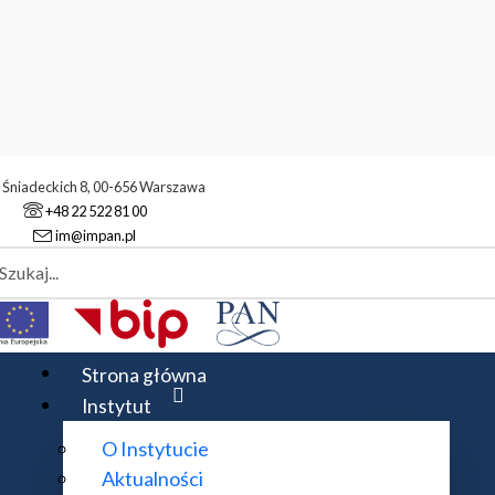
. Śniadeckich 8, 00-656 Warszawa
+48 22 522 81 00
im@impan.pl
aj
ukowa
Konferencje
Konferencje Zastosowań Matematyki
XXXI
Strona główna
Instytut
O Instytucie
Aktualności