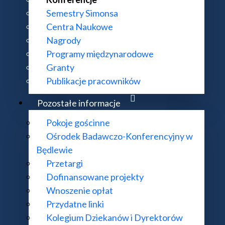
Semestry Simonsa
Centra Naukowe
Nagrody
Programy międzynarodowe
Granty
Publikacje pracowników
Pozostałe informacje
Pokoje gościnne
Ośrodek Badawczo-Konferencyjny w
Będlewie
Przetargi
Dofinansowane projekty
Wnoszenie opłat
Przydatne linki
Kolegium Dziekanów i Dyrektorów