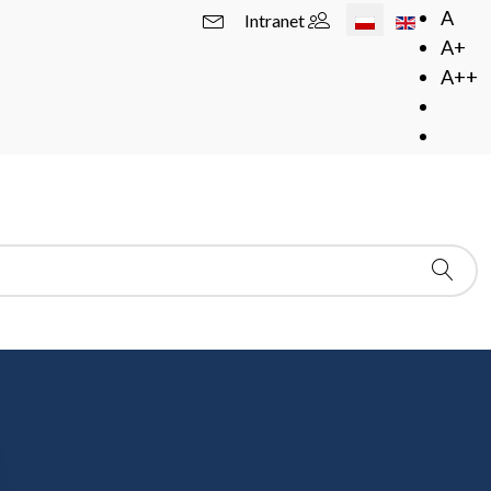
Wybierz swój język
A
Intranet
A+
A++
X Konferencja