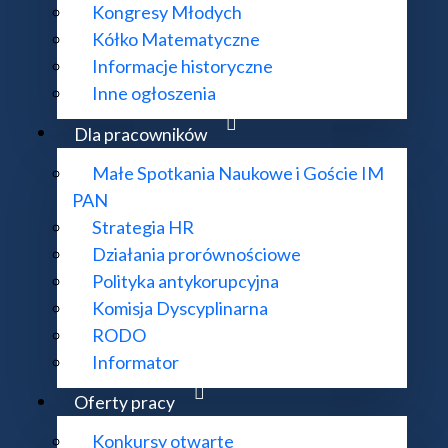
Kongresy Młodych
Kółko Matematyczne
Informacje historyczne
Inne ogłoszenia
Dla pracowników
Małe Spotkania Naukowe i Goście IM
PAN
Strategia HR
KONTAKT:
DODATKOWE 
Działania prorównościowe
ul. Śniadeckich 8, 00-656 Warszawa
Deklaracja do
Polityka antykorupcyjna
22 522 81 00
Mapa strony
Komisja Dyscyplinarna
im@impan.pl
RODO
Informator
Oferty pracy
mat działania strony i treści na niej zawartych proszę kierować na adres
supo
Konkursy otwarte