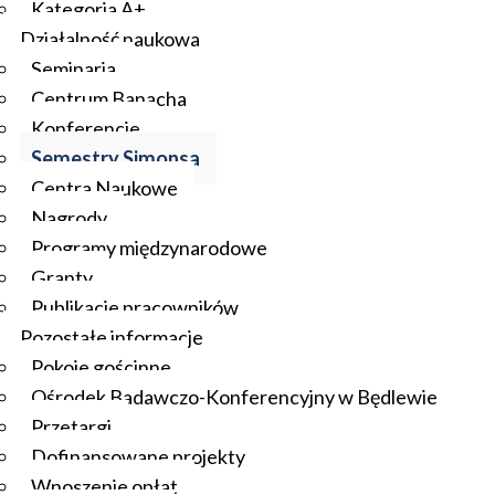
Kategoria A+
Działalność naukowa
Seminaria
Centrum Banacha
Konferencje
Semestry Simonsa
Centra Naukowe
Nagrody
Programy międzynarodowe
Granty
Publikacje pracowników
Pozostałe informacje
Pokoje gościnne
Ośrodek Badawczo-Konferencyjny w Będlewie
Przetargi
Dofinansowane projekty
Wnoszenie opłat