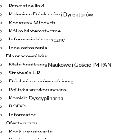
Przydatne linki
Kolegium Dziekanów i Dyrektorów
Kongresy Młodych
Kółko Matematyczne
Informacje historyczne
Inne ogłoszenia
Dla pracowników
Małe Spotkania Naukowe i Goście IM PAN
Strategia HR
Działania prorównościowe
Polityka antykorupcyjna
Komisja Dyscyplinarna
RODO
Informator
Oferty pracy
Konkursy otwarte