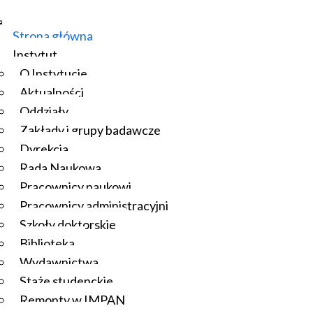
Strona główna
Instytut
O Instytucie
Aktualności
Oddziały
Zakłady i grupy badawcze
Dyrekcja
Rada Naukowa
Pracownicy naukowi
Pracownicy administracyjni
Szkoły doktorskie
Biblioteka
Wydawnictwa
Staże studenckie
Remonty w IMPAN