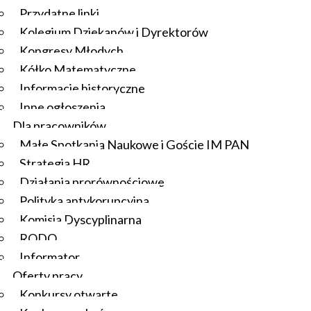
Przydatne linki
Kolegium Dziekanów i Dyrektorów
Kongresy Młodych
Kółko Matematyczne
Informacje historyczne
Inne ogłoszenia
Dla pracowników
Małe Spotkania Naukowe i Goście IM PAN
Strategia HR
Działania prorównościowe
Polityka antykorupcyjna
Komisja Dyscyplinarna
RODO
Informator
Oferty pracy
Konkursy otwarte