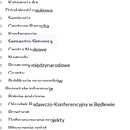
Kategoria A+
Działalność naukowa
Seminaria
Centrum Banacha
Konferencje
Semestry Simonsa
Centra Naukowe
Nagrody
Programy międzynarodowe
Granty
Publikacje pracowników
Pozostałe informacje
Pokoje gościnne
Ośrodek Badawczo-Konferencyjny w Będlewie
Przetargi
Dofinansowane projekty
Wnoszenie opłat