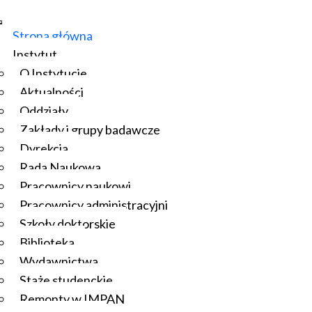
Strona główna
Instytut
O Instytucie
Aktualności
Oddziały
Zakłady i grupy badawcze
Dyrekcja
Rada Naukowa
Pracownicy naukowi
Pracownicy administracyjni
Szkoły doktorskie
Biblioteka
Wydawnictwa
Staże studenckie
Remonty w IMPAN