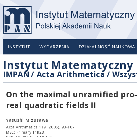
INSTYTUT
WYDARZENIA
DZIAŁALNOŚĆ NAUKOWA
Instytut Matematyczny 
IMPAN
/
Acta Arithmetica
/
Wszys
On the maximal unramified pro-
real quadratic fields II
Yasushi Mizusawa
Acta Arithmetica 119 (2005), 93-107
MSC: Primary 11R23.