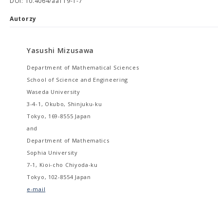
DOI: 10.4064/aa119-1-7
Autorzy
Yasushi Mizusawa
Department of Mathematical Sciences
School of Science and Engineering
Waseda University
3-4-1, Okubo, Shinjuku-ku
Tokyo, 169-8555 Japan
and
Department of Mathematics
Sophia University
7-1, Kioi-cho Chiyoda-ku
Tokyo, 102-8554 Japan
e-mail