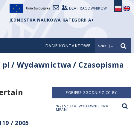
DLA PRACOWNIKÓW
JEDNOSTKA NAUKOWA KATEGORII A+
DANE KONTAKTOWE
szukaj...
/
pl
/
Wydawnictwa
/
Czasopisma
ertain
POBIERZ ZGODNIE Z CC-BY
PRZESZUKAJ WYDAWNICTWA
IMPAN
19 / 2005