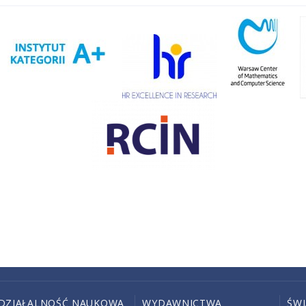
DZIAŁALNOŚĆ NAUKOWA
WYDAWNICTWA
ŚW