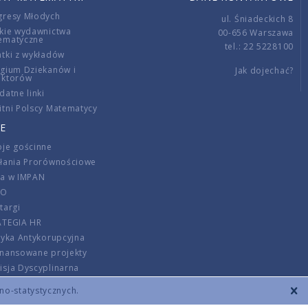
gresy Młodych
ul. Śniadeckich 8
kie wydawnictwa
00-656 Warszawa
ematyczne
tel.: 22 5228100
tki z wykładów
gium Dziekanów i
Jak dojechać?
ektorów
datne linki
tni Polscy Matematycy
E
je gościnne
ałania Prorównościowe
ca w IMPAN
DO
targi
ATEGIA HR
tyka Antykorupcyjna
inansowane projekty
sja Dyscyplinarna
rmator
zno-statystycznych.
szenie opłat