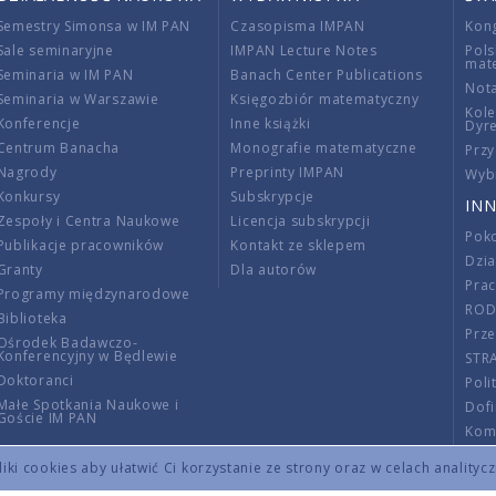
Semestry Simonsa w IM PAN
Czasopisma IMPAN
Kon
Sale seminaryjne
IMPAN Lecture Notes
Pols
mat
Seminaria w IM PAN
Banach Center Publications
Nota
Seminaria w Warszawie
Księgozbiór matematyczny
Kole
Konferencje
Inne książki
Dyr
Centrum Banacha
Monografie matematyczne
Przy
Nagrody
Preprinty IMPAN
Wybi
Konkursy
Subskrypcje
INN
Zespoły i Centra Naukowe
Licencja subskrypcji
Poko
Publikacje pracowników
Kontakt ze sklepem
Dzi
Granty
Dla autorów
Pra
Programy międzynarodowe
RO
Biblioteka
Prze
Ośrodek Badawczo-
Konferencyjny w Będlewie
STR
Doktoranci
Poli
Małe Spotkania Naukowe i
Dof
Goście IM PAN
Komi
Info
ki cookies aby ułatwić Ci korzystanie ze strony oraz w celach analityc
Wno