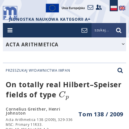
JEDNOSTKA NAUKOWA KATEGORII A+
szukaj...
ACTA ARITHMETICA
PRZESZUKAJ WYDAWNICTWA IMPAN
On totally real Hilbert–Speiser
C
fields of type
p
Cornelius Greither, Henri
Johnston
Tom 138 / 2009
Acta Arithmetica 138 (2009), 329-336
MSC: Primary 11R33.