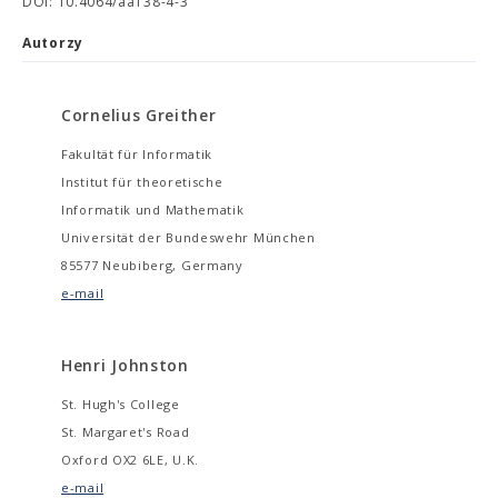
DOI: 10.4064/aa138-4-3
Autorzy
Cornelius Greither
Fakultät für Informatik
Institut für theoretische
Informatik und Mathematik
Universität der Bundeswehr München
85577 Neubiberg, Germany
e-mail
Henri Johnston
St. Hugh's College
St. Margaret's Road
Oxford OX2 6LE, U.K.
e-mail