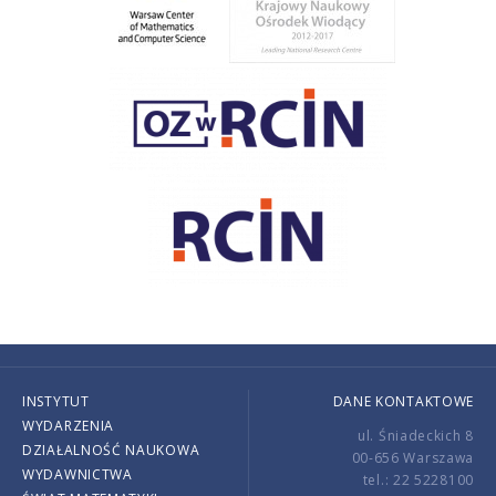
INSTYTUT
DANE KONTAKTOWE
WYDARZENIA
ul. Śniadeckich 8
DZIAŁALNOŚĆ NAUKOWA
00-656 Warszawa
WYDAWNICTWA
tel.: 22 5228100