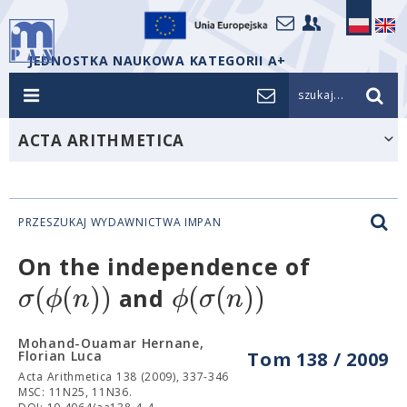
JEDNOSTKA NAUKOWA KATEGORII A+
szukaj...
ACTA ARITHMETICA
PRZESZUKAJ WYDAWNICTWA IMPAN
On the independence of
(
(
)
)
(
(
)
)
σ
ϕ
n
ϕ
σ
n
and
Mohand-Ouamar Hernane,
Florian Luca
Tom 138 / 2009
Acta Arithmetica 138 (2009), 337-346
MSC: 11N25, 11N36.