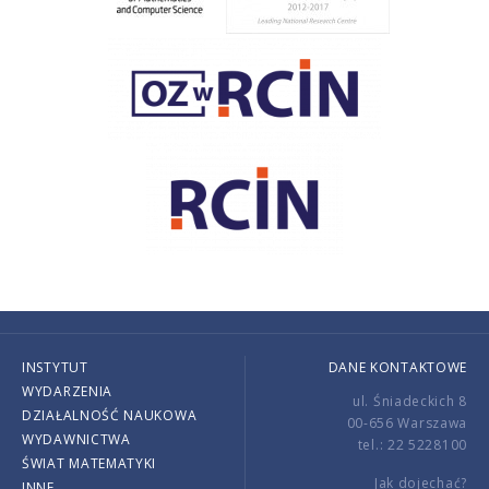
INSTYTUT
DANE KONTAKTOWE
WYDARZENIA
ul. Śniadeckich 8
DZIAŁALNOŚĆ NAUKOWA
00-656 Warszawa
WYDAWNICTWA
tel.: 22 5228100
ŚWIAT MATEMATYKI
Jak dojechać?
INNE