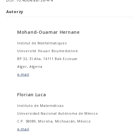
DOI: 10.4064/aa138-4-4
Autorzy
Mohand-Ouamar Hernane
Institut de Mathématiques
Université Houari Boumedienne
BP 32, El Alia, 16111 Bab Ezzouar
Alger, Algeria
e-mail
Florian Luca
Instituto de Matemáticas
Universidad Nacional Autónoma de México
C.P. 58089, Morelia, Michoacán, México
e-mail