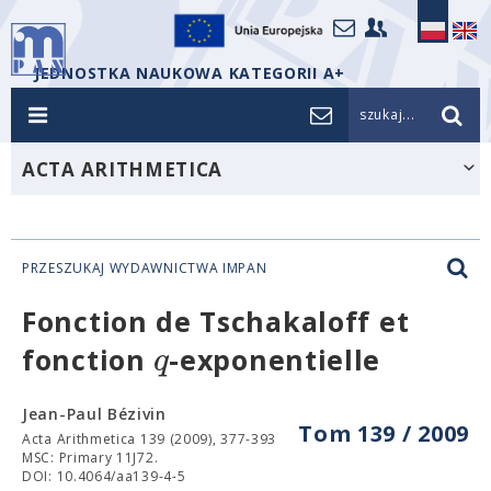
JEDNOSTKA NAUKOWA KATEGORII A+
szukaj...
ACTA ARITHMETICA
PRZESZUKAJ WYDAWNICTWA IMPAN
Fonction de Tschakaloff et
q
fonction
-exponentielle
Jean-Paul Bézivin
Tom 139 / 2009
Acta Arithmetica 139 (2009), 377-393
MSC: Primary 11J72.
DOI: 10.4064/aa139-4-5