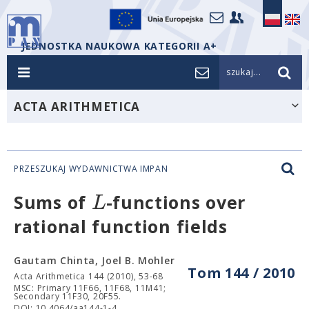
JEDNOSTKA NAUKOWA KATEGORII A+
szukaj...
ACTA ARITHMETICA
PRZESZUKAJ WYDAWNICTWA IMPAN
L
Sums of
-functions over
rational function fields
Gautam Chinta, Joel B. Mohler
Tom 144 / 2010
Acta Arithmetica 144 (2010), 53-68
MSC: Primary 11F66, 11F68, 11M41;
Secondary 11F30, 20F55.
DOI: 10.4064/aa144-1-4