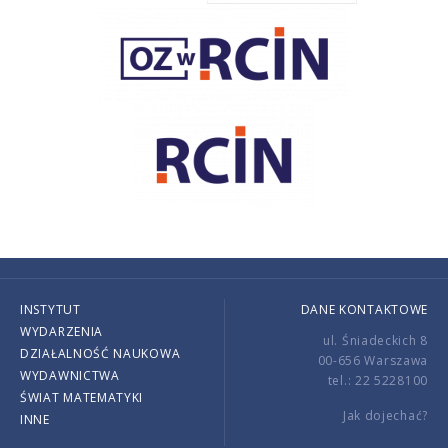
INSTYTUT
DANE KONTAKTOWE
WYDARZENIA
ul. Śniadeckich 8
DZIAŁALNOŚĆ NAUKOWA
00-656 Warszawa
WYDAWNICTWA
tel.: 22 5228100
ŚWIAT MATEMATYKI
Jak dojechać?
INNE