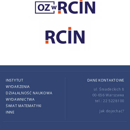
INSTYTUT
DANE KONTAKTOWE
WYDARZENIA
ul. Śniadeckich 8
DZIAŁALNOŚĆ NAUKOWA
00-656 Warszawa
WYDAWNICTWA
tel.: 22 5228100
ŚWIAT MATEMATYKI
Jak dojechać?
INNE