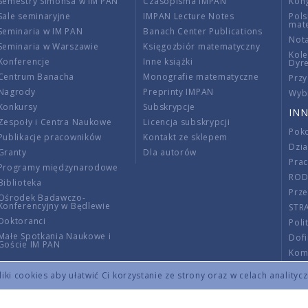
Semestry Simonsa w IM PAN
Czasopisma IMPAN
Kon
Sale seminaryjne
IMPAN Lecture Notes
Pols
mat
Seminaria w IM PAN
Banach Center Publications
Nota
Seminaria w Warszawie
Księgozbiór matematyczny
Kole
Konferencje
Inne książki
Dyr
Centrum Banacha
Monografie matematyczne
Przy
Nagrody
Preprinty IMPAN
Wybi
Konkursy
Subskrypcje
INN
Zespoły i Centra Naukowe
Licencja subskrypcji
Poko
Publikacje pracowników
Kontakt ze sklepem
Dzi
Granty
Dla autorów
Pra
Programy międzynarodowe
RO
Biblioteka
Prze
Ośrodek Badawczo-
Konferencyjny w Będlewie
STR
Doktoranci
Poli
Małe Spotkania Naukowe i
Dof
Goście IM PAN
Komi
Info
ki cookies aby ułatwić Ci korzystanie ze strony oraz w celach analityc
Wno