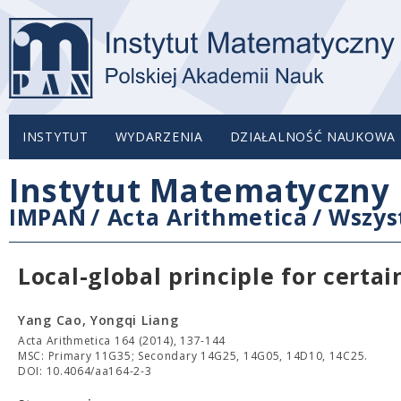
INSTYTUT
WYDARZENIA
DZIAŁALNOŚĆ NAUKOWA
Instytut Matematyczny 
IMPAN
/
Acta Arithmetica
/
Wszys
Local-global principle for certa
Yang Cao, Yongqi Liang
Acta Arithmetica 164 (2014), 137-144
MSC: Primary 11G35; Secondary 14G25, 14G05, 14D10, 14C25.
DOI: 10.4064/aa164-2-3