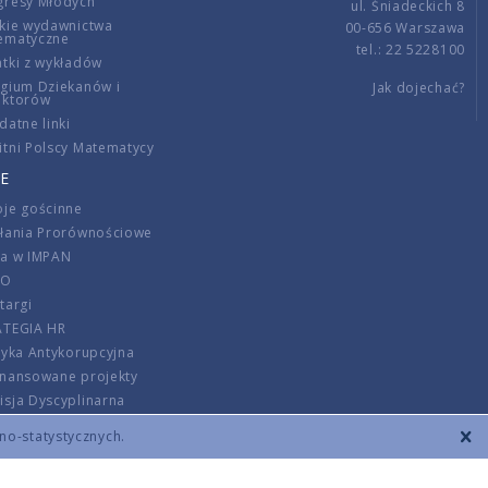
gresy Młodych
ul. Śniadeckich 8
kie wydawnictwa
00-656 Warszawa
ematyczne
tel.: 22 5228100
tki z wykładów
gium Dziekanów i
Jak dojechać?
ektorów
datne linki
tni Polscy Matematycy
E
je gościnne
ałania Prorównościowe
ca w IMPAN
DO
targi
ATEGIA HR
tyka Antykorupcyjna
inansowane projekty
sja Dyscyplinarna
rmator
zno-statystycznych.
szenie opłat