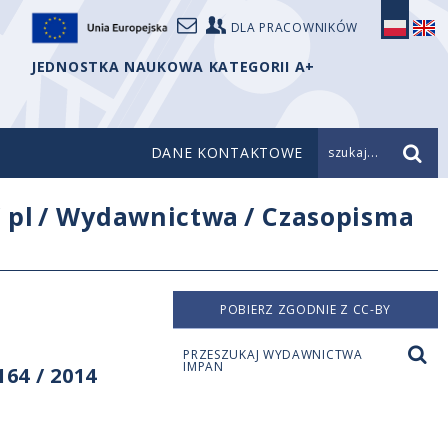
DLA PRACOWNIKÓW
JEDNOSTKA NAUKOWA KATEGORII A+
DANE KONTAKTOWE
szukaj...
/
pl
/
Wydawnictwa
/
Czasopisma
POBIERZ ZGODNIE Z CC-BY
PRZESZUKAJ WYDAWNICTWA
IMPAN
64 / 2014