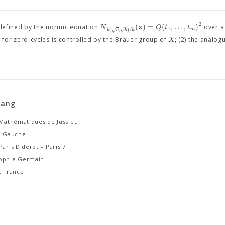
2
x
(
)
=
(
,
…
,
)
N
Q
t
t
defined by the normic equation
over a
1
√
(
,
)
/
m
√
k
a
b
k
;
X
le for zero-cycles is controlled by the Brauer group of
(2) the analogu
iang
e Mathématiques de Jussieu
ve Gauche
Paris Diderot – Paris 7
ophie Germain
, France