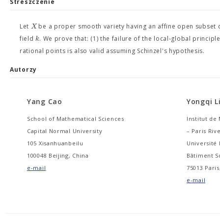
Streszczenie
X
Let
be a proper smooth variety having an affine open subset 
k
field
. We prove that: (1) the failure of the local-global princip
rational points is also valid assuming Schinzel's hypothesis.
Autorzy
Yang Cao
Yongqi L
School of Mathematical Sciences
Institut d
Capital Normal University
– Paris Ri
105 Xisanhuanbeilu
Université 
100048 Beijing, China
Bâtiment S
e-mail
75013 Paris
e-mail