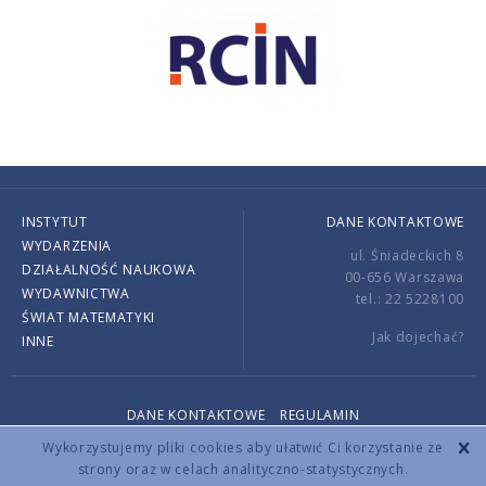
INSTYTUT
DANE KONTAKTOWE
WYDARZENIA
ul. Śniadeckich 8
DZIAŁALNOŚĆ NAUKOWA
00-656 Warszawa
WYDAWNICTWA
tel.: 22 5228100
ŚWIAT MATEMATYKI
Jak dojechać?
INNE
DANE KONTAKTOWE
REGULAMIN
Copyright © 2026 by IMPAN. All rights reserved.
Wykorzystujemy pliki cookies aby ułatwić Ci korzystanie ze
strony oraz w celach analityczno-statystycznych.