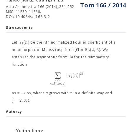
Tom 166 / 2014
Acta Arithmetica 166 (2014), 231-252
MSC: 11F30, 11F66.
DOI: 10.4064/aa166-3-2
Streszczenie
(
)
λ
n
n
Let
be the
th normalized Fourier coefficient of a
f
Z
S
L
(
2
,
)
f
holomorphic or Maass cusp form
for
. We
establish the asymptotic formula for the summatory
function
∑
2
j
|
(
)
|
λ
n
f
≤
n
x
≡
(
m
o
d
)
n
l
q
→
∞
,
x
q
x
as
where
grows with
in a definite way and
=
2
,
3
,
4
j
.
Autorzy
Yujiao Jiang