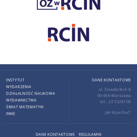
INSTYTUT
DANE KONTAKTOWE
WYDARZENIA
ul. Śniadeckich 8
DZIAŁALNOŚĆ NAUKOWA
00-656 Warszawa
WYDAWNICTWA
tel.: 22 5228100
ŚWIAT MATEMATYKI
Jak dojechać?
INNE
DANE KONTAKTOWE
REGULAMIN