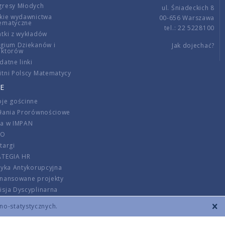
gresy Młodych
ul. Śniadeckich 8
kie wydawnictwa
00-656 Warszawa
ematyczne
tel.: 22 5228100
tki z wykładów
gium Dziekanów i
Jak dojechać?
ektorów
datne linki
tni Polscy Matematycy
E
je gościnne
ałania Prorównościowe
ca w IMPAN
DO
targi
ATEGIA HR
tyka Antykorupcyjna
inansowane projekty
sja Dyscyplinarna
rmator
zno-statystycznych.
szenie opłat