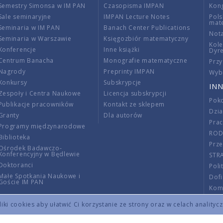
Semestry Simonsa w IM PAN
Czasopisma IMPAN
Kon
Sale seminaryjne
IMPAN Lecture Notes
Pols
mat
Seminaria w IM PAN
Banach Center Publications
Nota
Seminaria w Warszawie
Księgozbiór matematyczny
Kole
Konferencje
Inne książki
Dyr
Centrum Banacha
Monografie matematyczne
Przy
Nagrody
Preprinty IMPAN
Wybi
Konkursy
Subskrypcje
INN
Zespoły i Centra Naukowe
Licencja subskrypcji
Poko
Publikacje pracowników
Kontakt ze sklepem
Dzi
Granty
Dla autorów
Pra
Programy międzynarodowe
RO
Biblioteka
Prze
Ośrodek Badawczo-
Konferencyjny w Będlewie
STR
Doktoranci
Poli
Małe Spotkania Naukowe i
Dof
Goście IM PAN
Komi
Info
ki cookies aby ułatwić Ci korzystanie ze strony oraz w celach analityc
Wno