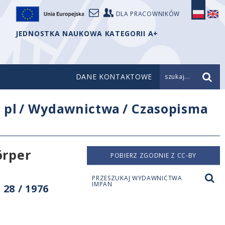
DLA PRACOWNIKÓW
JEDNOSTKA NAUKOWA KATEGORII A+
DANE KONTAKTOWE
szukaj...
/
pl
/
Wydawnictwa
/
Czasopisma
örper
POBIERZ ZGODNIE Z CC-BY
PRZESZUKAJ WYDAWNICTWA
IMPAN
28 / 1976