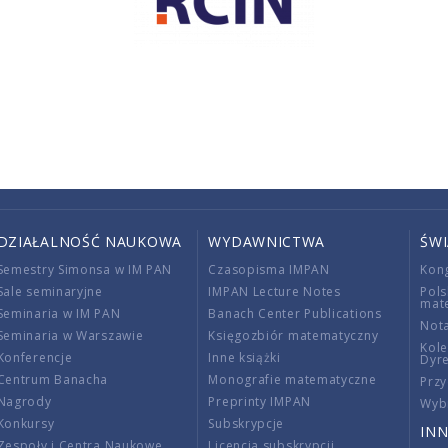
DZIAŁALNOŚĆ NAUKOWA
WYDAWNICTWA
ŚW
Semestry Simonsa w IM PAN
Czasopisma IMPAN
Kon
Sale seminaryjne
IMPAN Lecture Notes
Pols
mat
Seminaria w IM PAN
Banach Center Publications
Nota
Seminaria w Warszawie
Księgozbiór matematyczny
Kole
Konferencje
Inne książki
Dyr
Centrum Banacha
Monografie matematyczne
Przy
Nagrody
Preprinty IMPAN
Wybi
Konkursy
Subskrypcje
INN
Zespoły i Centra Naukowe
Licencja subskrypcji