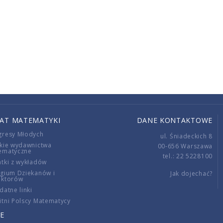
IAT MATEMATYKI
DANE KONTAKTOWE
gresy Młodych
ul. Śniadeckich 8
kie wydawnictwa
00-656 Warszawa
ematyczne
tel.: 22 5228100
tki z wykładów
gium Dziekanów i
Jak dojechać?
ektorów
datne linki
tni Polscy Matematycy
E