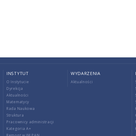
INSTYTUT
WYDARZENIA
O Instytucie
Aktualności
Dyrekcja
Aktualności
Matematycy
Rada Naukowa
Struktura
Pracownicy administracji
Kategoria A+
Remont w IM PAN