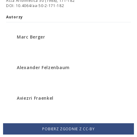
Acta Arithmetica 50 (1988), 171-182
DOI: 10.4064/aa-50-2-171-182
Autorzy
Marc Berger
Alexander Felzenbaum
Aviezri Fraenkel
POBIERZ ZGODNIE Z CC-BY