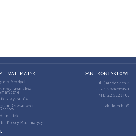
IAT MATEMATYKI
DANE KONTAKTOWE
gresy Młodych
ul. Śniadeckich 8
kie wydawnictwa
00-656 Warszawa
ematyczne
tel.: 22 5228100
tki z wykładów
gium Dziekanów i
Jak dojechać?
ektorów
datne linki
tni Polscy Matematycy
E