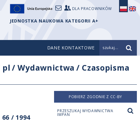
DLA PRACOWNIKÓW
JEDNOSTKA NAUKOWA KATEGORII A+
DANE KONTAKTOWE
szukaj...
/
pl
/
Wydawnictwa
/
Czasopisma
POBIERZ ZGODNIE Z CC-BY
PRZESZUKAJ WYDAWNICTWA
IMPAN
66 / 1994