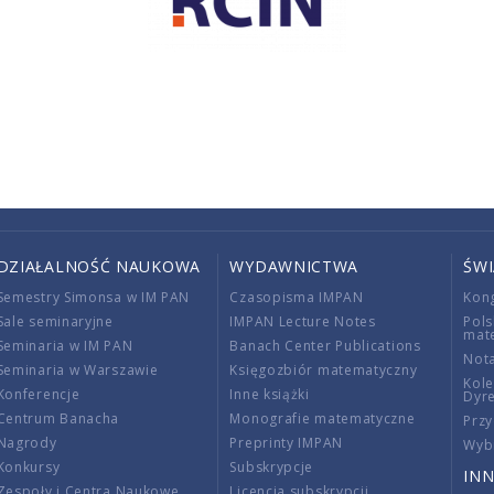
DZIAŁALNOŚĆ NAUKOWA
WYDAWNICTWA
ŚW
Semestry Simonsa w IM PAN
Czasopisma IMPAN
Kon
Sale seminaryjne
IMPAN Lecture Notes
Pols
mat
Seminaria w IM PAN
Banach Center Publications
Nota
Seminaria w Warszawie
Księgozbiór matematyczny
Kole
Konferencje
Inne książki
Dyr
Centrum Banacha
Monografie matematyczne
Przy
Nagrody
Preprinty IMPAN
Wybi
Konkursy
Subskrypcje
INN
Zespoły i Centra Naukowe
Licencja subskrypcji