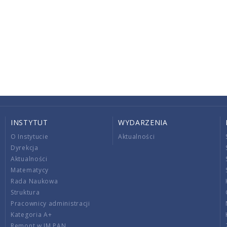
INSTYTUT
WYDARZENIA
O Instytucie
Aktualności
Dyrekcja
Aktualności
Matematycy
Rada Naukowa
Struktura
Pracownicy administracji
Kategoria A+
Remont w IM PAN