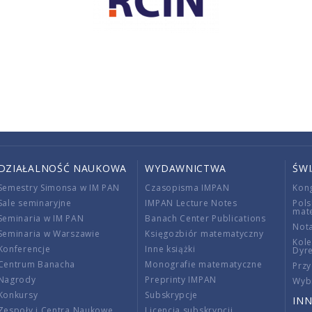
DZIAŁALNOŚĆ NAUKOWA
WYDAWNICTWA
ŚW
Semestry Simonsa w IM PAN
Czasopisma IMPAN
Kon
Sale seminaryjne
IMPAN Lecture Notes
Pols
mat
Seminaria w IM PAN
Banach Center Publications
Nota
Seminaria w Warszawie
Księgozbiór matematyczny
Kole
Konferencje
Inne książki
Dyr
Centrum Banacha
Monografie matematyczne
Przy
Nagrody
Preprinty IMPAN
Wybi
Konkursy
Subskrypcje
INN
Zespoły i Centra Naukowe
Licencja subskrypcji