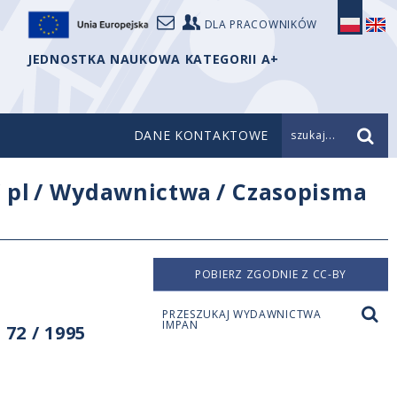
DLA PRACOWNIKÓW
JEDNOSTKA NAUKOWA KATEGORII A+
DANE KONTAKTOWE
szukaj...
/
pl
/
Wydawnictwa
/
Czasopisma
POBIERZ ZGODNIE Z CC-BY
PRZESZUKAJ WYDAWNICTWA
IMPAN
72 / 1995