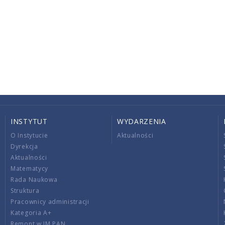
INSTYTUT
WYDARZENIA
O Instytucie
Aktualności
Dyrekcja
Aktualności
Matematycy
Rada Naukowa
Struktura
Pracownicy administracji
Kategoria A+
Remont w IM PAN