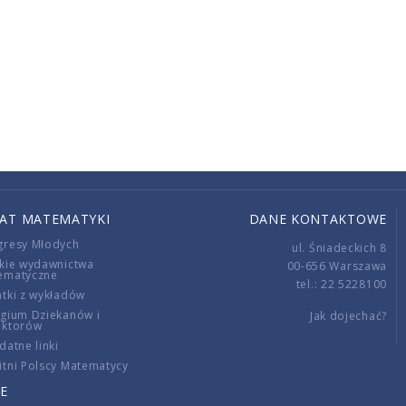
IAT MATEMATYKI
DANE KONTAKTOWE
gresy Młodych
ul. Śniadeckich 8
kie wydawnictwa
00-656 Warszawa
ematyczne
tel.: 22 5228100
tki z wykładów
gium Dziekanów i
Jak dojechać?
ektorów
datne linki
tni Polscy Matematycy
E