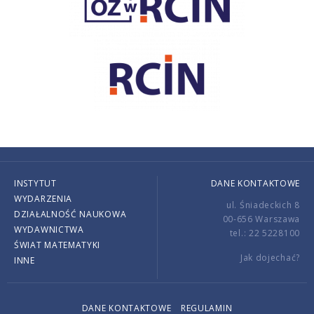
INSTYTUT
DANE KONTAKTOWE
WYDARZENIA
ul. Śniadeckich 8
DZIAŁALNOŚĆ NAUKOWA
00-656 Warszawa
WYDAWNICTWA
tel.: 22 5228100
ŚWIAT MATEMATYKI
Jak dojechać?
INNE
DANE KONTAKTOWE
REGULAMIN