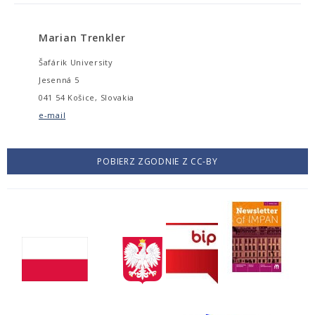
Marian Trenkler
Šafárik University
Jesenná 5
041 54 Košice, Slovakia
e-mail
POBIERZ ZGODNIE Z CC-BY