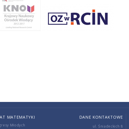
IAT MATEMATYKI
DANE KONTAKTOWE
gresy Młodych
ul. Śniadeckich 8