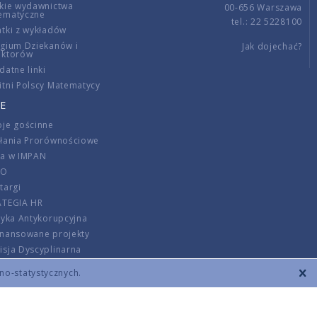
kie wydawnictwa
00-656 Warszawa
ematyczne
tel.: 22 5228100
tki z wykładów
gium Dziekanów i
Jak dojechać?
ektorów
datne linki
tni Polscy Matematycy
E
je gościnne
ałania Prorównościowe
ca w IMPAN
DO
targi
ATEGIA HR
tyka Antykorupcyjna
inansowane projekty
sja Dyscyplinarna
rmator
zno-statystycznych.
szenie opłat