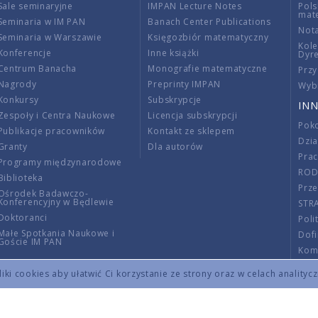
Sale seminaryjne
IMPAN Lecture Notes
Pols
mat
Seminaria w IM PAN
Banach Center Publications
Nota
Seminaria w Warszawie
Księgozbiór matematyczny
Kole
Konferencje
Inne książki
Dyr
Centrum Banacha
Monografie matematyczne
Przy
Nagrody
Preprinty IMPAN
Wybi
Konkursy
Subskrypcje
INN
Zespoły i Centra Naukowe
Licencja subskrypcji
Poko
Publikacje pracowników
Kontakt ze sklepem
Dzi
Granty
Dla autorów
Pra
Programy międzynarodowe
RO
Biblioteka
Prze
Ośrodek Badawczo-
Konferencyjny w Będlewie
STR
Doktoranci
Poli
Małe Spotkania Naukowe i
Dof
Goście IM PAN
Komi
Info
ki cookies aby ułatwić Ci korzystanie ze strony oraz w celach analityc
Wno