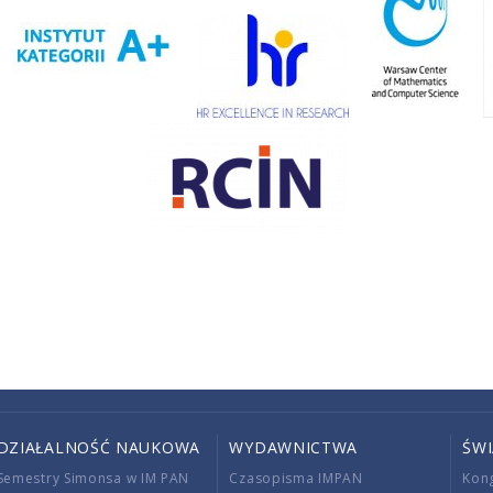
DZIAŁALNOŚĆ NAUKOWA
WYDAWNICTWA
ŚW
Semestry Simonsa w IM PAN
Czasopisma IMPAN
Kon