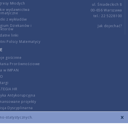
gresy Młodych
ul. Śniadeckich 8
kie wydawnictwa
00-656 Warszawa
ematyczne
tel.: 22 5228100
tki z wykładów
gium Dziekanów i
Jak dojechać?
ektorów
datne linki
tni Polscy Matematycy
E
je gościnne
ałania Prorównościowe
ca w IMPAN
DO
targi
ATEGIA HR
tyka Antykorupcyjna
inansowane projekty
sja Dyscyplinarna
rmator
zno-statystycznych.
szenie opłat