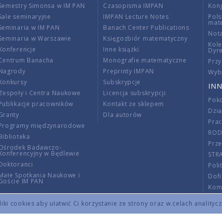
Semestry Simonsa w IM PAN
Czasopisma IMPAN
Kon
Sale seminaryjne
IMPAN Lecture Notes
Pols
mat
Seminaria w IM PAN
Banach Center Publications
Nota
Seminaria w Warszawie
Księgozbiór matematyczny
Kole
Konferencje
Inne książki
Dyr
Centrum Banacha
Monografie matematyczne
Przy
Nagrody
Preprinty IMPAN
Wybi
Konkursy
Subskrypcje
INN
Zespoły i Centra Naukowe
Licencja subskrypcji
Poko
Publikacje pracowników
Kontakt ze sklepem
Dzi
Granty
Dla autorów
Pra
Programy międzynarodowe
RO
Biblioteka
Prze
Ośrodek Badawczo-
Konferencyjny w Będlewie
STR
Doktoranci
Poli
Małe Spotkania Naukowe i
Dof
Goście IM PAN
Komi
Info
ki cookies aby ułatwić Ci korzystanie ze strony oraz w celach analityc
Wno