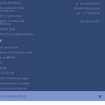
gresy Młodych
ul. Śniadeckich 8
kie wydawnictwa
00-656 Warszawa
ematyczne
tel.: 22 5228100
tki z wykładów
gium Dziekanów i
Jak dojechać?
ektorów
datne linki
tni Polscy Matematycy
E
je gościnne
ałania Prorównościowe
ca w IMPAN
DO
targi
ATEGIA HR
tyka Antykorupcyjna
inansowane projekty
sja Dyscyplinarna
rmator
zno-statystycznych.
szenie opłat