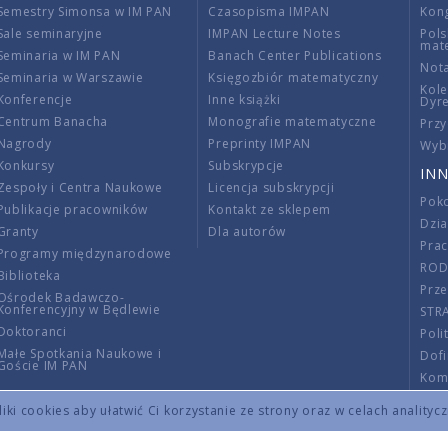
Semestry Simonsa w IM PAN
Czasopisma IMPAN
Kon
Sale seminaryjne
IMPAN Lecture Notes
Pols
mat
Seminaria w IM PAN
Banach Center Publications
Nota
Seminaria w Warszawie
Księgozbiór matematyczny
Kole
Konferencje
Inne książki
Dyr
Centrum Banacha
Monografie matematyczne
Przy
Nagrody
Preprinty IMPAN
Wybi
Konkursy
Subskrypcje
INN
Zespoły i Centra Naukowe
Licencja subskrypcji
Poko
Publikacje pracowników
Kontakt ze sklepem
Dzi
Granty
Dla autorów
Pra
Programy międzynarodowe
RO
Biblioteka
Prze
Ośrodek Badawczo-
Konferencyjny w Będlewie
STR
Doktoranci
Poli
Małe Spotkania Naukowe i
Dof
Goście IM PAN
Komi
Info
ki cookies aby ułatwić Ci korzystanie ze strony oraz w celach analityc
Wno