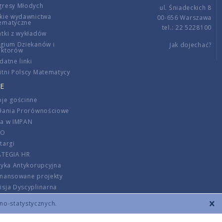
gresy Młodych
ul. Śniadeckich 8
kie wydawnictwa
00-656 Warszawa
ematyczne
tel.: 22 5228100
tki z wykładów
gium Dziekanów i
Jak dojechać?
ektorów
datne linki
tni Polscy Matematycy
E
je gościnne
ałania Prorównościowe
ca w IMPAN
DO
targi
ATEGIA HR
tyka Antykorupcyjna
inansowane projekty
sja Dyscyplinarna
rmator
zno-statystycznych.
szenie opłat