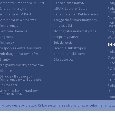
Semestry Simonsa w IM PAN
Czasopisma IMPAN
Kon
Sale seminaryjne
IMPAN Lecture Notes
Pols
mat
Seminaria w IM PAN
Banach Center Publications
Nota
Seminaria w Warszawie
Księgozbiór matematyczny
Kole
Konferencje
Inne książki
Dyr
Centrum Banacha
Monografie matematyczne
Przy
Nagrody
Preprinty IMPAN
Wybi
Konkursy
Subskrypcje
INN
Zespoły i Centra Naukowe
Licencja subskrypcji
Poko
Publikacje pracowników
Kontakt ze sklepem
Dzi
Granty
Dla autorów
Pra
Programy międzynarodowe
RO
Biblioteka
Prze
Ośrodek Badawczo-
Konferencyjny w Będlewie
STR
Doktoranci
Poli
Małe Spotkania Naukowe i
Dof
Goście IM PAN
Komi
Info
ki cookies aby ułatwić Ci korzystanie ze strony oraz w celach analityc
Wno