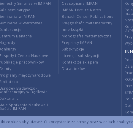
Semestry Simonsa w IM PAN
Czasopisma IMPAN
Kon
Sale seminaryjne
IMPAN Lecture Notes
Pols
mat
Seminaria w IM PAN
Banach Center Publications
Nota
Seminaria w Warszawie
Księgozbiór matematyczny
Kole
Konferencje
Inne książki
Dyr
Centrum Banacha
Monografie matematyczne
Przy
Nagrody
Preprinty IMPAN
Wybi
Konkursy
Subskrypcje
INN
Zespoły i Centra Naukowe
Licencja subskrypcji
Poko
Publikacje pracowników
Kontakt ze sklepem
Dzi
Granty
Dla autorów
Pra
Programy międzynarodowe
RO
Biblioteka
Prze
Ośrodek Badawczo-
Konferencyjny w Będlewie
STR
Doktoranci
Poli
Małe Spotkania Naukowe i
Dof
Goście IM PAN
Komi
Info
ki cookies aby ułatwić Ci korzystanie ze strony oraz w celach analityc
Wno