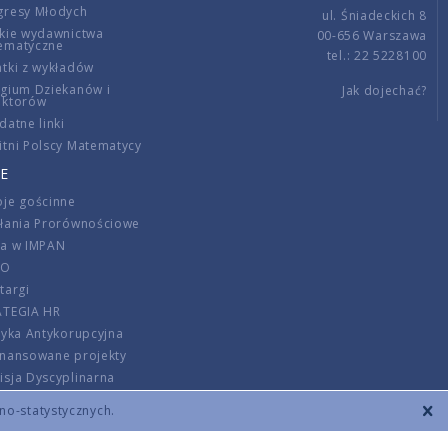
gresy Młodych
ul. Śniadeckich 8
kie wydawnictwa
00-656 Warszawa
ematyczne
tel.: 22 5228100
tki z wykładów
gium Dziekanów i
Jak dojechać?
ektorów
datne linki
tni Polscy Matematycy
E
je gościnne
ałania Prorównościowe
ca w IMPAN
DO
targi
ATEGIA HR
tyka Antykorupcyjna
inansowane projekty
sja Dyscyplinarna
rmator
zno-statystycznych.
szenie opłat