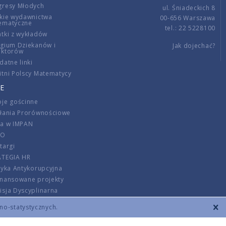
gresy Młodych
ul. Śniadeckich 8
kie wydawnictwa
00-656 Warszawa
ematyczne
tel.: 22 5228100
tki z wykładów
gium Dziekanów i
Jak dojechać?
ektorów
datne linki
tni Polscy Matematycy
E
je gościnne
ałania Prorównościowe
ca w IMPAN
DO
targi
ATEGIA HR
tyka Antykorupcyjna
inansowane projekty
sja Dyscyplinarna
rmator
zno-statystycznych.
szenie opłat