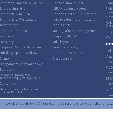
Semestry Simonsa w IM PAN
Czasopisma IMPAN
Kon
Sale seminaryjne
IMPAN Lecture Notes
Pols
mat
Seminaria w IM PAN
Banach Center Publications
Nota
Seminaria w Warszawie
Księgozbiór matematyczny
Kole
Konferencje
Inne książki
Dyr
Centrum Banacha
Monografie matematyczne
Przy
Nagrody
Preprinty IMPAN
Wybi
Konkursy
Subskrypcje
INN
Zespoły i Centra Naukowe
Licencja subskrypcji
Poko
Publikacje pracowników
Kontakt ze sklepem
Dzi
Granty
Dla autorów
Pra
Programy międzynarodowe
RO
Biblioteka
Prze
Ośrodek Badawczo-
Konferencyjny w Będlewie
STR
Doktoranci
Poli
Małe Spotkania Naukowe i
Dof
Goście IM PAN
Komi
Info
ki cookies aby ułatwić Ci korzystanie ze strony oraz w celach analityc
Wno