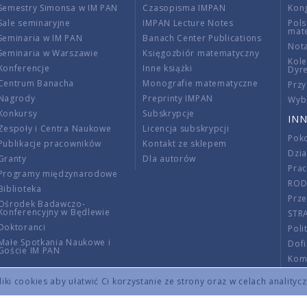
Semestry Simonsa w IM PAN
Czasopisma IMPAN
Kon
Sale seminaryjne
IMPAN Lecture Notes
Pols
mat
Seminaria w IM PAN
Banach Center Publications
Nota
Seminaria w Warszawie
Księgozbiór matematyczny
Kole
Konferencje
Inne książki
Dyr
Centrum Banacha
Monografie matematyczne
Przy
Nagrody
Preprinty IMPAN
Wybi
Konkursy
Subskrypcje
INN
Zespoły i Centra Naukowe
Licencja subskrypcji
Poko
Publikacje pracowników
Kontakt ze sklepem
Dzi
Granty
Dla autorów
Pra
Programy międzynarodowe
RO
Biblioteka
Prze
Ośrodek Badawczo-
Konferencyjny w Będlewie
STR
Doktoranci
Poli
Małe Spotkania Naukowe i
Dof
Goście IM PAN
Komi
Info
ki cookies aby ułatwić Ci korzystanie ze strony oraz w celach analityc
Wno