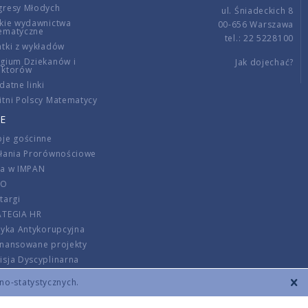
gresy Młodych
ul. Śniadeckich 8
kie wydawnictwa
00-656 Warszawa
ematyczne
tel.: 22 5228100
tki z wykładów
gium Dziekanów i
Jak dojechać?
ektorów
datne linki
tni Polscy Matematycy
E
je gościnne
ałania Prorównościowe
ca w IMPAN
DO
targi
ATEGIA HR
tyka Antykorupcyjna
inansowane projekty
sja Dyscyplinarna
rmator
zno-statystycznych.
szenie opłat