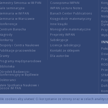
Semestry Simonsa w IM PAN
Czasopisma IMPAN
Kon
Sale seminaryjne
IMPAN Lecture Notes
Pols
mat
Seminaria w IM PAN
Banach Center Publications
Nota
Seminaria w Warszawie
Księgozbiór matematyczny
Kole
Konferencje
Inne książki
Dyr
Centrum Banacha
Monografie matematyczne
Przy
Nagrody
Preprinty IMPAN
Wybi
Konkursy
Subskrypcje
INN
Zespoły i Centra Naukowe
Licencja subskrypcji
Poko
Publikacje pracowników
Kontakt ze sklepem
Dzi
Granty
Dla autorów
Pra
Programy międzynarodowe
RO
Biblioteka
Prze
Ośrodek Badawczo-
Konferencyjny w Będlewie
STR
Doktoranci
Poli
Małe Spotkania Naukowe i
Dof
Goście IM PAN
Komi
Info
ki cookies aby ułatwić Ci korzystanie ze strony oraz w celach analityc
Wno