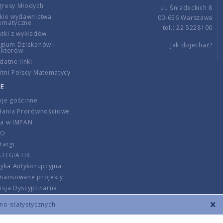
gresy Młodych
ul. Śniadeckich 8
kie wydawnictwa
00-656 Warszawa
ematyczne
tel.: 22 5228100
tki z wykładów
gium Dziekanów i
Jak dojechać?
ektorów
datne linki
tni Polscy Matematycy
E
je gościnne
ałania Prorównościowe
ca w IMPAN
DO
targi
ATEGIA HR
tyka Antykorupcyjna
inansowane projekty
sja Dyscyplinarna
rmator
zno-statystycznych.
szenie opłat