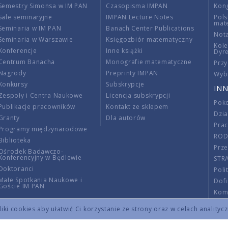
Semestry Simonsa w IM PAN
Czasopisma IMPAN
Kon
Sale seminaryjne
IMPAN Lecture Notes
Pols
mat
Seminaria w IM PAN
Banach Center Publications
Nota
Seminaria w Warszawie
Księgozbiór matematyczny
Kole
Konferencje
Inne książki
Dyr
Centrum Banacha
Monografie matematyczne
Przy
Nagrody
Preprinty IMPAN
Wybi
Konkursy
Subskrypcje
INN
Zespoły i Centra Naukowe
Licencja subskrypcji
Poko
Publikacje pracowników
Kontakt ze sklepem
Dzi
Granty
Dla autorów
Pra
Programy międzynarodowe
RO
Biblioteka
Prze
Ośrodek Badawczo-
Konferencyjny w Będlewie
STR
Doktoranci
Poli
Małe Spotkania Naukowe i
Dof
Goście IM PAN
Komi
Info
ki cookies aby ułatwić Ci korzystanie ze strony oraz w celach analityc
Wno