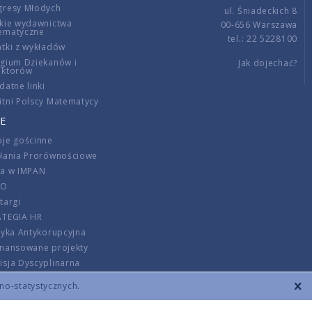
gresy Młodych
ul. Śniadeckich 8
kie wydawnictwa
00-656 Warszawa
ematyczne
tel.: 22 5228100
tki z wykładów
gium Dziekanów i
Jak dojechać?
ektorów
datne linki
tni Polscy Matematycy
E
je gościnne
ałania Prorównościowe
ca w IMPAN
DO
targi
ATEGIA HR
tyka Antykorupcyjna
inansowane projekty
sja Dyscyplinarna
rmator
zno-statystycznych.
szenie opłat