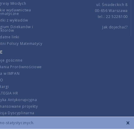
gresy Młodych
ul. Śniadeckich 8
kie wydawnictwa
00-656 Warszawa
ematyczne
tel.: 22 5228100
tki z wykładów
gium Dziekanów i
Jak dojechać?
ektorów
datne linki
tni Polscy Matematycy
E
je gościnne
ałania Prorównościowe
ca w IMPAN
DO
targi
ATEGIA HR
tyka Antykorupcyjna
inansowane projekty
sja Dyscyplinarna
rmator
zno-statystycznych.
szenie opłat