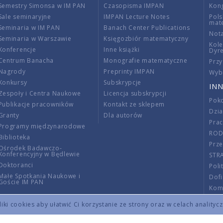
Semestry Simonsa w IM PAN
Czasopisma IMPAN
Kon
Sale seminaryjne
IMPAN Lecture Notes
Pols
mat
Seminaria w IM PAN
Banach Center Publications
Nota
Seminaria w Warszawie
Księgozbiór matematyczny
Kole
Konferencje
Inne książki
Dyr
Centrum Banacha
Monografie matematyczne
Przy
Nagrody
Preprinty IMPAN
Wybi
Konkursy
Subskrypcje
INN
Zespoły i Centra Naukowe
Licencja subskrypcji
Poko
Publikacje pracowników
Kontakt ze sklepem
Dzi
Granty
Dla autorów
Pra
Programy międzynarodowe
RO
Biblioteka
Prze
Ośrodek Badawczo-
Konferencyjny w Będlewie
STR
Doktoranci
Poli
Małe Spotkania Naukowe i
Dof
Goście IM PAN
Komi
Info
ki cookies aby ułatwić Ci korzystanie ze strony oraz w celach analityc
Wno