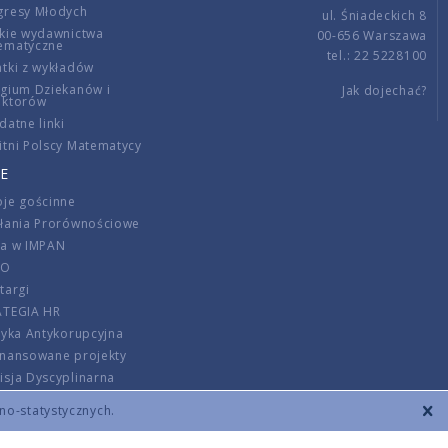
gresy Młodych
ul. Śniadeckich 8
kie wydawnictwa
00-656 Warszawa
ematyczne
tel.: 22 5228100
tki z wykładów
gium Dziekanów i
Jak dojechać?
ektorów
datne linki
tni Polscy Matematycy
E
je gościnne
ałania Prorównościowe
ca w IMPAN
DO
targi
ATEGIA HR
tyka Antykorupcyjna
inansowane projekty
sja Dyscyplinarna
rmator
zno-statystycznych.
szenie opłat