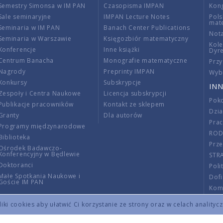
Semestry Simonsa w IM PAN
Czasopisma IMPAN
Kon
Sale seminaryjne
IMPAN Lecture Notes
Pols
mat
Seminaria w IM PAN
Banach Center Publications
Nota
Seminaria w Warszawie
Księgozbiór matematyczny
Kole
Konferencje
Inne książki
Dyr
Centrum Banacha
Monografie matematyczne
Przy
Nagrody
Preprinty IMPAN
Wybi
Konkursy
Subskrypcje
INN
Zespoły i Centra Naukowe
Licencja subskrypcji
Poko
Publikacje pracowników
Kontakt ze sklepem
Dzi
Granty
Dla autorów
Pra
Programy międzynarodowe
RO
Biblioteka
Prze
Ośrodek Badawczo-
Konferencyjny w Będlewie
STR
Doktoranci
Poli
Małe Spotkania Naukowe i
Dof
Goście IM PAN
Komi
Info
ki cookies aby ułatwić Ci korzystanie ze strony oraz w celach analityc
Wno