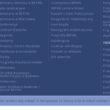
Semestry Simonsa w IM PAN
Czasopisma IMPAN
Kon
Sale seminaryjne
IMPAN Lecture Notes
Pols
mat
Seminaria w IM PAN
Banach Center Publications
Nota
Seminaria w Warszawie
Księgozbiór matematyczny
Kole
Konferencje
Inne książki
Dyr
Centrum Banacha
Monografie matematyczne
Przy
Nagrody
Preprinty IMPAN
Wybi
Konkursy
Subskrypcje
INN
Zespoły i Centra Naukowe
Licencja subskrypcji
Poko
Publikacje pracowników
Kontakt ze sklepem
Dzi
Granty
Dla autorów
Pra
Programy międzynarodowe
RO
Biblioteka
Prze
Ośrodek Badawczo-
Konferencyjny w Będlewie
STR
Doktoranci
Poli
Małe Spotkania Naukowe i
Dof
Goście IM PAN
Komi
Info
ki cookies aby ułatwić Ci korzystanie ze strony oraz w celach analityc
Wno