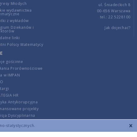
gresy Młodych
ul. Śniadeckich 8
kie wydawnictwa
00-656 Warszawa
ematyczne
tel.: 22 5228100
tki z wykładów
gium Dziekanów i
Jak dojechać?
ektorów
datne linki
tni Polscy Matematycy
E
je gościnne
ałania Prorównościowe
ca w IMPAN
DO
targi
ATEGIA HR
tyka Antykorupcyjna
inansowane projekty
sja Dyscyplinarna
rmator
zno-statystycznych.
szenie opłat