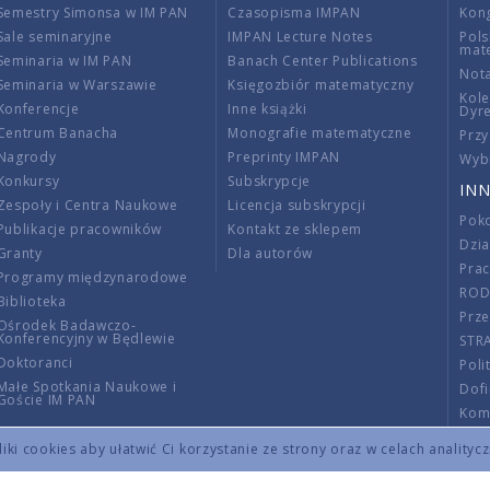
Semestry Simonsa w IM PAN
Czasopisma IMPAN
Kon
Sale seminaryjne
IMPAN Lecture Notes
Pols
mat
Seminaria w IM PAN
Banach Center Publications
Nota
Seminaria w Warszawie
Księgozbiór matematyczny
Kole
Konferencje
Inne książki
Dyr
Centrum Banacha
Monografie matematyczne
Przy
Nagrody
Preprinty IMPAN
Wybi
Konkursy
Subskrypcje
INN
Zespoły i Centra Naukowe
Licencja subskrypcji
Poko
Publikacje pracowników
Kontakt ze sklepem
Dzi
Granty
Dla autorów
Pra
Programy międzynarodowe
RO
Biblioteka
Prze
Ośrodek Badawczo-
Konferencyjny w Będlewie
STR
Doktoranci
Poli
Małe Spotkania Naukowe i
Dof
Goście IM PAN
Komi
Info
ki cookies aby ułatwić Ci korzystanie ze strony oraz w celach analityc
Wno