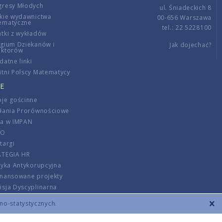
gresy Młodych
ul. Śniadeckich 8
kie wydawnictwa
00-656 Warszawa
ematyczne
tel.: 22 5228100
tki z wykładów
gium Dziekanów i
Jak dojechać?
ektorów
datne linki
tni Polscy Matematycy
E
je gościnne
ałania Prorównościowe
ca w IMPAN
DO
targi
ATEGIA HR
tyka Antykorupcyjna
inansowane projekty
sja Dyscyplinarna
rmator
zno-statystycznych.
szenie opłat