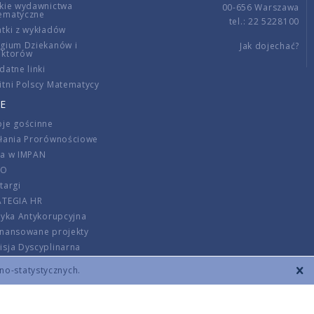
kie wydawnictwa
00-656 Warszawa
ematyczne
tel.: 22 5228100
tki z wykładów
gium Dziekanów i
Jak dojechać?
ektorów
datne linki
tni Polscy Matematycy
E
je gościnne
ałania Prorównościowe
ca w IMPAN
DO
targi
ATEGIA HR
tyka Antykorupcyjna
inansowane projekty
sja Dyscyplinarna
rmator
zno-statystycznych.
szenie opłat