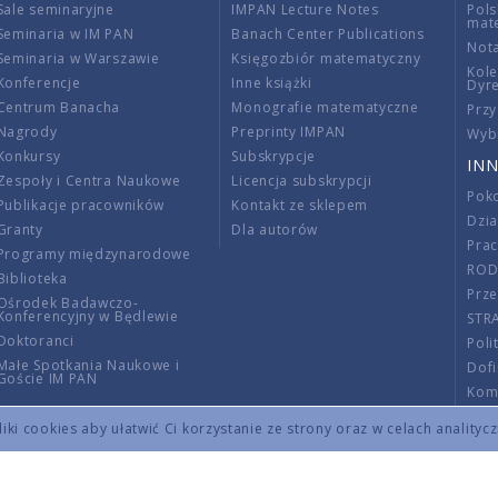
Sale seminaryjne
IMPAN Lecture Notes
Pols
mat
Seminaria w IM PAN
Banach Center Publications
Nota
Seminaria w Warszawie
Księgozbiór matematyczny
Kole
Konferencje
Inne książki
Dyr
Centrum Banacha
Monografie matematyczne
Przy
Nagrody
Preprinty IMPAN
Wybi
Konkursy
Subskrypcje
INN
Zespoły i Centra Naukowe
Licencja subskrypcji
Poko
Publikacje pracowników
Kontakt ze sklepem
Dzi
Granty
Dla autorów
Pra
Programy międzynarodowe
RO
Biblioteka
Prze
Ośrodek Badawczo-
Konferencyjny w Będlewie
STR
Doktoranci
Poli
Małe Spotkania Naukowe i
Dof
Goście IM PAN
Komi
Info
ki cookies aby ułatwić Ci korzystanie ze strony oraz w celach analityc
Wno