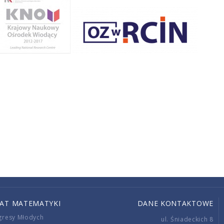
IAT MATEMATYKI
DANE KONTAKTOWE
gresy Młodych
ul. Śniadeckich 8