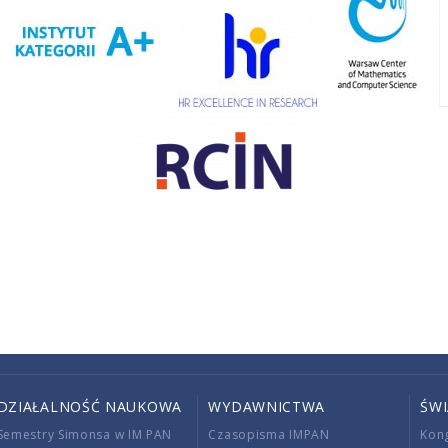
DZIAŁALNOŚĆ NAUKOWA
WYDAWNICTWA
ŚW
Semestry Simonsa w IM PAN
Czasopisma IMPAN
Kon