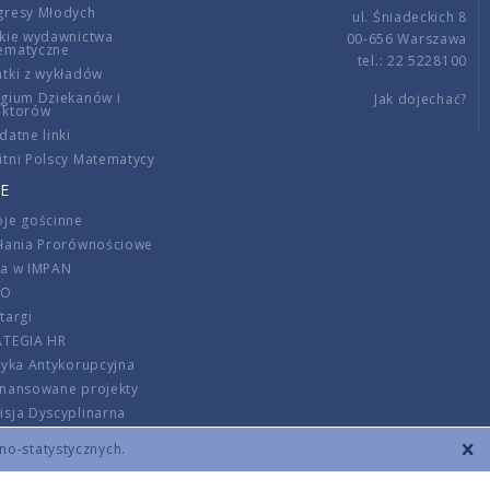
gresy Młodych
ul. Śniadeckich 8
kie wydawnictwa
00-656 Warszawa
ematyczne
tel.: 22 5228100
tki z wykładów
gium Dziekanów i
Jak dojechać?
ektorów
datne linki
tni Polscy Matematycy
E
je gościnne
ałania Prorównościowe
ca w IMPAN
DO
targi
ATEGIA HR
tyka Antykorupcyjna
inansowane projekty
sja Dyscyplinarna
rmator
zno-statystycznych.
szenie opłat