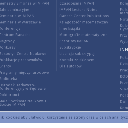
Semestry Simonsa w IM PAN
Czasopisma IMPAN
Kon
Sale seminaryjne
IMPAN Lecture Notes
Pols
mat
Seminaria w IM PAN
Banach Center Publications
Nota
Seminaria w Warszawie
Księgozbiór matematyczny
Kole
Konferencje
Inne książki
Dyr
Centrum Banacha
Monografie matematyczne
Przy
Nagrody
Preprinty IMPAN
Wybi
Konkursy
Subskrypcje
INN
Zespoły i Centra Naukowe
Licencja subskrypcji
Poko
Publikacje pracowników
Kontakt ze sklepem
Dzi
Granty
Dla autorów
Pra
Programy międzynarodowe
RO
Biblioteka
Prze
Ośrodek Badawczo-
Konferencyjny w Będlewie
STR
Doktoranci
Poli
Małe Spotkania Naukowe i
Dof
Goście IM PAN
Komi
Info
ki cookies aby ułatwić Ci korzystanie ze strony oraz w celach analityc
Wno