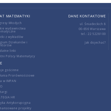
IAT MATEMATYKI
DANE KONTAKTOWE
gresy Młodych
ul. Śniadeckich 8
kie wydawnictwa
00-656 Warszawa
ematyczne
tel.: 22 5228100
tki z wykładów
gium Dziekanów i
Jak dojechać?
ektorów
datne linki
tni Polscy Matematycy
E
je gościnne
ałania Prorównościowe
ca w IMPAN
DO
targi
ATEGIA HR
tyka Antykorupcyjna
inansowane projekty