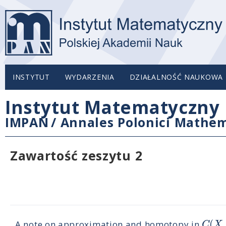
INSTYTUT
WYDARZENIA
DZIAŁALNOŚĆ NAUKOWA
Instytut Matematyczny 
IMPAN
/
Annales Polonici Mathem
Zawartość zeszytu 2
(
,
C
X
A note on approximation and homotopy in