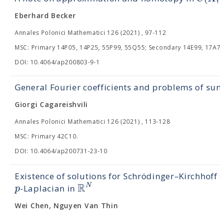
Eberhard Becker
Annales Polonici Mathematici 126 (2021) , 97-112
MSC: Primary 14P05, 14P25, 55P99, 55Q55; Secondary 14E99, 17A7
DOI: 10.4064/ap200803-9-1
General Fourier coefficients and problems of s
Giorgi Cagareishvili
Annales Polonici Mathematici 126 (2021) , 113-128
MSC: Primary 42C10.
DOI: 10.4064/ap200731-23-10
Existence of solutions for Schrödinger–Kirchhoff 
R
N
p
-Laplacian in
Wei Chen, Nguyen Van Thin