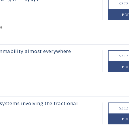
SZCZ
POB
5.
ummability almost everywhere
SZCZ
POB
systems involving the fractional
SZCZ
POB