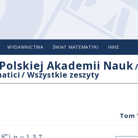
WYDAWNICTWA
ŚWIAT MATEMATYKI
INNE
Polskiej Akademii Nauk
atici
/
Wszystkie zeszyty
Tom 
)
=
1
,
3
,
7
n
S
n
,