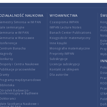
DZIAŁALNOŚĆ NAUKOWA
WYDAWNICTWA
ŚW
Semestry Simonsa w IM PAN
Czasopisma IMPAN
Kon
Sale seminaryjne
IMPAN Lecture Notes
Pols
mat
Seminaria w IM PAN
Banach Center Publications
Nota
Seminaria w Warszawie
Księgozbiór matematyczny
Kole
Konferencje
Inne książki
Dyr
Centrum Banacha
Monografie matematyczne
Przy
Nagrody
Preprinty IMPAN
Wybi
Konkursy
Subskrypcje
INN
Zespoły i Centra Naukowe
Licencja subskrypcji
Poko
Publikacje pracowników
Kontakt ze sklepem
Dzi
Granty
Dla autorów
Pra
Programy międzynarodowe
RO
Biblioteka
Prze
Ośrodek Badawczo-
Konferencyjny w Będlewie
STR
Doktoranci
Poli
Małe Spotkania Naukowe i
Dof
Goście IM PAN