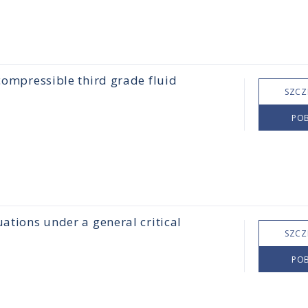
ncompressible third grade fluid
SZCZ
POB
ations under a general critical
SZCZ
POB