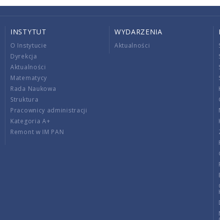
INSTYTUT
WYDARZENIA
O Instytucie
Aktualności
Dyrekcja
Aktualności
Matematycy
Rada Naukowa
Struktura
Pracownicy administracji
Kategoria A+
Remont w IM PAN