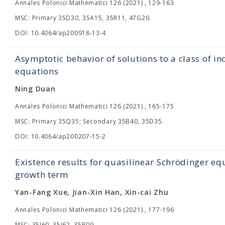
Annales Polonici Mathematici 126 (2021) , 129-163
MSC: Primary 35D30, 35A15, 35R11, 47G20.
DOI: 10.4064/ap200918-13-4
Asymptotic behavior of solutions to a class of i
equations
Ning Duan
Annales Polonici Mathematici 126 (2021) , 165-175
MSC: Primary 35Q35; Secondary 35B40, 35D35.
DOI: 10.4064/ap200207-15-2
Existence results for quasilinear Schrödinger equ
growth term
Yan-Fang Xue, Jian-Xin Han, Xin-cai Zhu
Annales Polonici Mathematici 126 (2021) , 177-196
MSC: 35J60, 35J62, 35B09.